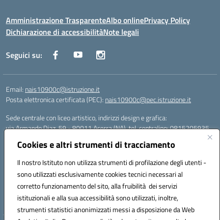
Amministrazione Trasparente
Albo online
Privacy Policy
Dichiarazione di accessibilità
Note legali
Seguici su:
Email:
nais10900c@istruzione.it
Posta elettronica certificata (PEC):
nais10900c@pec.istruzione.it
Sede centrale con liceo artistico, indirizzi design e grafica:
via Armando Diaz, 59 - 80011 Acerra (NA), tel. centralino: 0815205935
Sede succursale con liceo scienze umane:
Cookies e altri strumenti di tracciamento
via T. Campanella, 80011 Acerra (NA), tel/fax: 0818850905
Sede succursale con liceo musicale:
Il nostro Istituto non utilizza strumenti di profilazione degli utenti -
via S. Pellico, 80011 Acerra (NA), tel: 08119660921
sono utilizzati esclusivamente cookies tecnici necessari al
Email: nais10900c@istruzione.it | PEC: nais10900c@pec.istruzione.it |
corretto funzionamento del sito, alla fruibilità dei servizi
Nome Ufficio PA: Uff_eFatturaPA | Codice Univoco ufficio: UFOYYV |
istituzionali e alla sua accessibilità sono utilizzati, inoltre,
C.Fisc: 93056740637
strumenti statistici anonimizzati messi a disposizione da Web