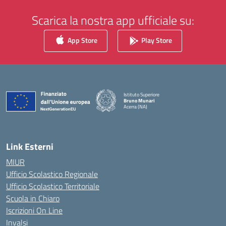
Scarica la nostra app ufficiale su:
App Store
Play Store
Istituto Superiore
Bruno Munari
Acerra (NA)
— Visita la pagina iniziale della scuola
Link Esterni
MIUR
Ufficio Scolastico Regionale
Ufficio Scolastico Territoriale
Scuola in Chiaro
Iscrizioni On Line
Invalsi