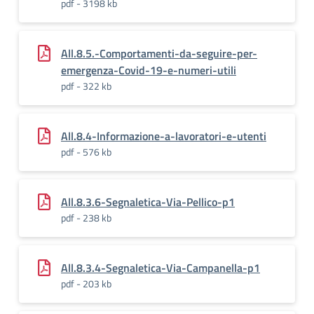
pdf - 3198 kb
All.8.5.-Comportamenti-da-seguire-per-
emergenza-Covid-19-e-numeri-utili
pdf - 322 kb
All.8.4-Informazione-a-lavoratori-e-utenti
pdf - 576 kb
All.8.3.6-Segnaletica-Via-Pellico-p1
pdf - 238 kb
All.8.3.4-Segnaletica-Via-Campanella-p1
pdf - 203 kb