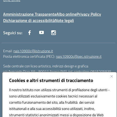
Amministrazione Trasparente
Albo online
Privacy Policy
Dichiarazione di accessibilità
Note legali
Seguici su:
Email:
nais10900c@istruzione.it
Posta elettronica certificata (PEC):
nais10900c@pec.istruzione.it
Sede centrale con liceo artistico, indirizzi design e grafica:
via Armando Diaz, 59 - 80011 Acerra (NA), tel. centralino: 0815205935
Sede succursale con liceo scienze umane:
Cookies e altri strumenti di tracciamento
via T. Campanella, 80011 Acerra (NA), tel/fax: 0818850905
Sede succursale con liceo musicale:
Il nostro Istituto non utilizza strumenti di profilazione degli utenti -
via S. Pellico, 80011 Acerra (NA), tel: 08119660921
sono utilizzati esclusivamente cookies tecnici necessari al
Email: nais10900c@istruzione.it | PEC: nais10900c@pec.istruzione.it |
corretto funzionamento del sito, alla fruibilità dei servizi
Nome Ufficio PA: Uff_eFatturaPA | Codice Univoco ufficio: UFOYYV |
istituzionali e alla sua accessibilità sono utilizzati, inoltre,
C.Fisc: 93056740637
strumenti statistici anonimizzati messi a disposizione da Web