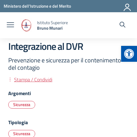
Vai ai contenuti
Vai al menu di navigazione
Vai al footer
Ministero dell'Istruzione e del Merito
Istituto Superiore
Bruno Munari
Integrazione al DVR
Apr
Prevenzione e sicurezza per il contenimento
del contagio
Stampa / Condividi
Argomenti
Sicurezza
Tipologia
Sicurezza