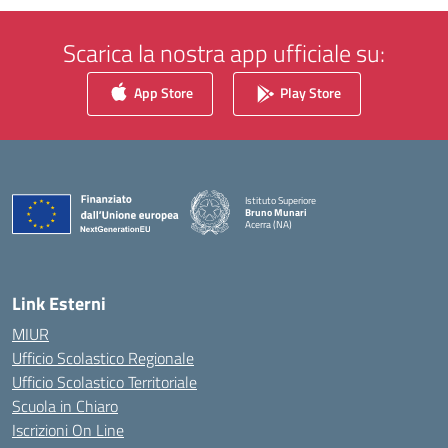
Scarica la nostra app ufficiale su:
App Store
Play Store
Istituto Superiore
Bruno Munari
Acerra (NA)
— Visita la pagina iniziale della scuola
Link Esterni
MIUR
Ufficio Scolastico Regionale
Ufficio Scolastico Territoriale
Scuola in Chiaro
Iscrizioni On Line