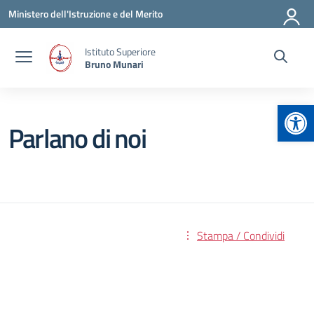
Vai ai contenuti
Vai al menu di navigazione
Vai al footer
Ministero dell'Istruzione e del Merito
Istituto Superiore
Bruno Munari
Apr
Parlano di noi
Stampa / Condividi