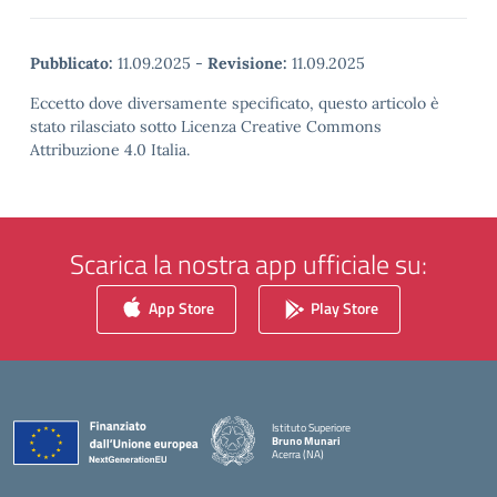
Pubblicato:
11.09.2025
-
Revisione:
11.09.2025
Eccetto dove diversamente specificato, questo articolo è
stato rilasciato sotto Licenza Creative Commons
Attribuzione 4.0 Italia.
Scarica la nostra app ufficiale su:
App Store
Play Store
Istituto Superiore
Bruno Munari
Acerra (NA)
— Visita la pagina iniziale della scuola