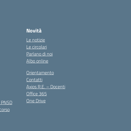
Novità
Le notizie
Le circolari
Parlano di noi
Albo online
Orientamento
Contatti
Axios R.E. – Docenti
Office 365
One Drive
e PNSD
 corso