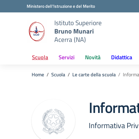
Vai ai contenuti
Vai al menu di navigazione
Vai al footer
Ministero dell'Istruzione e del Merito
Istituto Superiore
Bruno Munari
Acerra (NA)
Scuola
Servizi
Novità
Didattica
Home
Scuola
Le carte della scuola
Informa
Informat
Informativa Pri