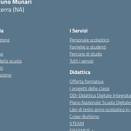
runo Munari
erra (NA)
Visita la pagina iniziale della scuola
la
I Servizi
zione
Personale scolastico
Famiglie e studenti
ne
Percorsi di studio
della scuola
Tutti i servizi
ti
Didattica
azione
Offerta formativa
I progetti delle classi
DDI-Didattica Digitale Integrata
Piano Nazionale Scuola Digital
Libri di testo anno scolastico in
Cyber-Bullismo
STEAM
ERASMUS +