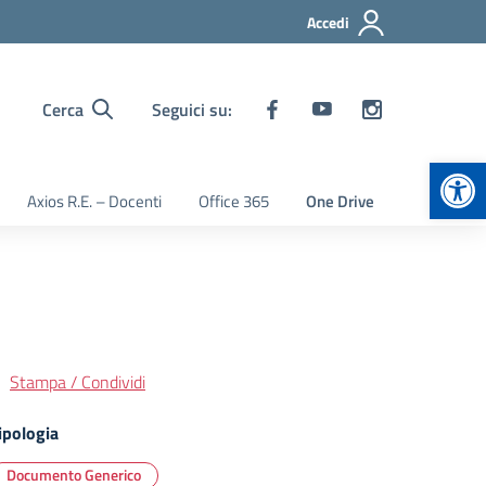
Accedi
Cerca
Seguici su:
Apr
Axios R.E. – Docenti
Office 365
One Drive
Stampa / Condividi
ipologia
Documento Generico