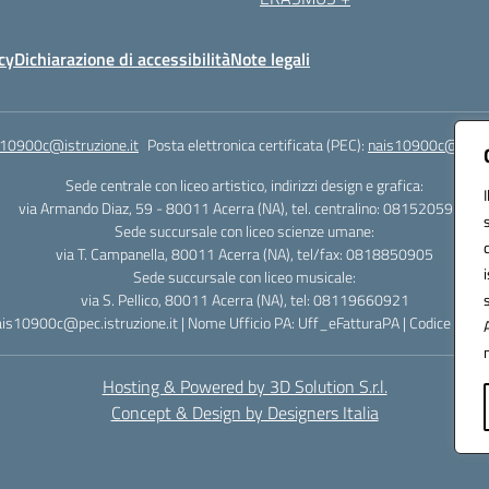
cy
Dichiarazione di accessibilità
Note legali
s10900c@istruzione.it
Posta elettronica certificata (PEC):
nais10900c@pec.is
Sede centrale con liceo artistico, indirizzi design e grafica:
via Armando Diaz, 59 - 80011 Acerra (NA), tel. centralino: 0815205935
Sede succursale con liceo scienze umane:
via T. Campanella, 80011 Acerra (NA), tel/fax: 0818850905
Sede succursale con liceo musicale:
via S. Pellico, 80011 Acerra (NA), tel: 08119660921
ais10900c@pec.istruzione.it | Nome Ufficio PA: Uff_eFatturaPA | Codice Univ
Hosting & Powered by 3D Solution S.r.l.
Concept & Design by Designers Italia