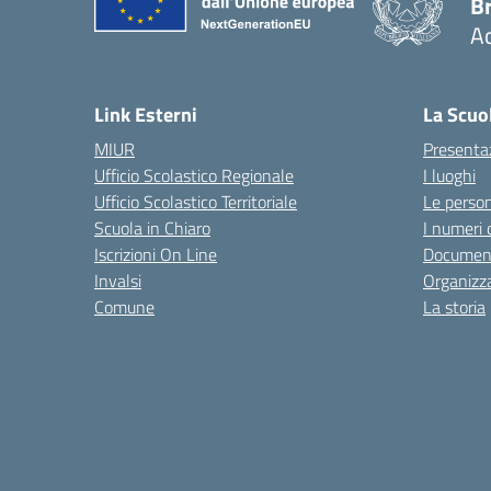
B
Ac
— 
Link Esterni
La Scuo
MIUR
Presenta
Ufficio Scolastico Regionale
I luoghi
Ufficio Scolastico Territoriale
Le perso
Scuola in Chiaro
I numeri 
Iscrizioni On Line
Documen
Invalsi
Organizz
Comune
La storia