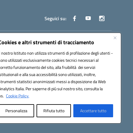
Seguici su:
truzione.it
Cookies e altri strumenti di tracciamento
Il nostro Istituto non utilizza strumenti di profilazione degli utenti -
sono utilizzati esclusivamente cookies tecnici necessari al
corretto funzionamento del sito, alla fruibilità dei servizi
istituzionali e alla sua accessibilità sono utilizzati, inoltre,
strumenti statistici anonimizzati messi a disposizione da Web
oco ufficio: UFOYYV | C.Fisc: 93056740637
Analytics Italia. Per saperne di più sul nostro sito, consulta la
ns.
Cookie Policy.
Personalizza
Rifiuta tutto
Accettare tutto