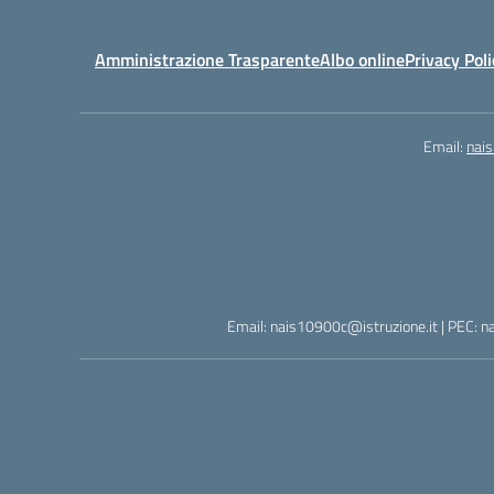
Amministrazione Trasparente
Albo online
Privacy Poli
Email:
nai
Email: nais10900c@istruzione.it | PEC: n