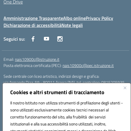
One Drive
Amministrazione Trasparente
Albo online
Privacy Policy
Dichiarazione di accessibilità
Note legali
Seguici su:
Email:
nais10900c@istruzione.it
Posta elettronica certificata (PEC):
nais10900c@pec.istruzione.it
Sede centrale con liceo artistico, indirizzi design e grafica:
via Armando Diaz, 59 - 80011 Acerra (NA), tel. centralino: 0815205935
Sede succursale con liceo scienze umane:
Cookies e altri strumenti di tracciamento
via T. Campanella, 80011 Acerra (NA), tel/fax: 0818850905
Sede succursale con liceo musicale:
Il nostro Istituto non utilizza strumenti di profilazione degli utenti -
via S. Pellico, 80011 Acerra (NA), tel: 08119660921
sono utilizzati esclusivamente cookies tecnici necessari al
Email: nais10900c@istruzione.it | PEC: nais10900c@pec.istruzione.it |
corretto funzionamento del sito, alla fruibilità dei servizi
Nome Ufficio PA: Uff_eFatturaPA | Codice Univoco ufficio: UFOYYV |
istituzionali e alla sua accessibilità sono utilizzati, inoltre,
C.Fisc: 93056740637
strumenti statistici anonimizzati messi a disposizione da Web