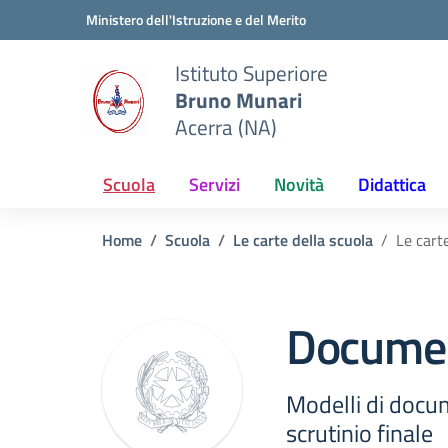
Vai ai contenuti
Vai al menu di navigazione
Vai al footer
Ministero dell'Istruzione e del Merito
Istituto Superiore
Bruno Munari
Acerra (NA)
Scuola
Servizi
Novità
Didattica
Home
Scuola
Le carte della scuola
Le carte
Document
Modelli di docum
scrutinio finale