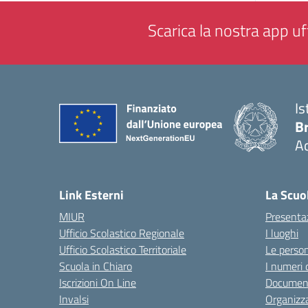
Scarica la nostra app uff
Is
B
Ac
— 
Link Esterni
La Scuo
MIUR
Presenta
Ufficio Scolastico Regionale
I luoghi
Ufficio Scolastico Territoriale
Le perso
Scuola in Chiaro
I numeri 
Iscrizioni On Line
Documen
Invalsi
Organizz