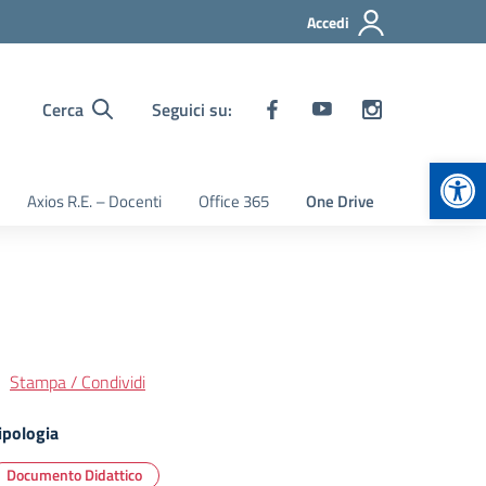
Accedi
Cerca
Seguici su:
Apr
Axios R.E. – Docenti
Office 365
One Drive
Stampa / Condividi
ipologia
Documento Didattico