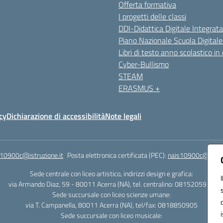
Offerta formativa
I progetti delle classi
DDI-Didattica Digitale Integrata
Piano Nazionale Scuola Digital
Libri di testo anno scolastico in
Cyber-Bullismo
STEAM
ERASMUS +
cy
Dichiarazione di accessibilità
Note legali
s10900c@istruzione.it
Posta elettronica certificata (PEC):
nais10900c@pec.is
Sede centrale con liceo artistico, indirizzi design e grafica:
via Armando Diaz, 59 - 80011 Acerra (NA), tel. centralino: 0815205935
Sede succursale con liceo scienze umane:
via T. Campanella, 80011 Acerra (NA), tel/fax: 0818850905
Sede succursale con liceo musicale: