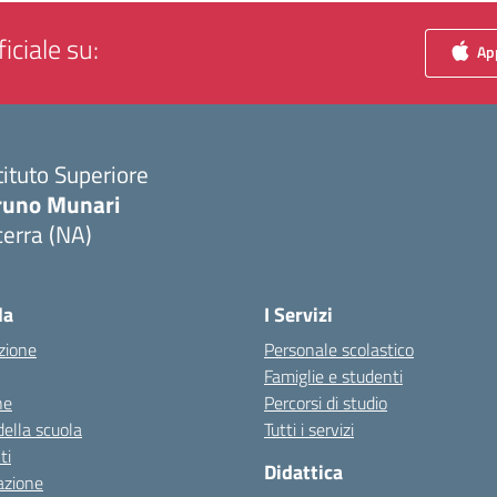
iciale su:
App
tituto Superiore
runo Munari
erra (NA)
Visita la pagina iniziale della scuola
la
I Servizi
zione
Personale scolastico
Famiglie e studenti
ne
Percorsi di studio
della scuola
Tutti i servizi
ti
Didattica
azione