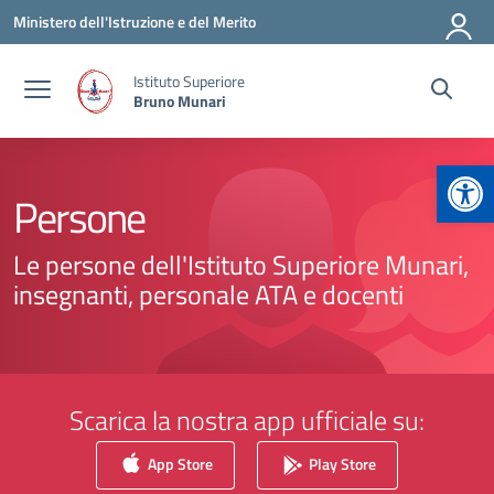
Vai ai contenuti
Vai al menu di navigazione
Vai al footer
Ministero dell'Istruzione e del Merito
Istituto Superiore
Bruno Munari
Apr
Persone
Le persone dell'Istituto Superiore Munari,
insegnanti, personale ATA e docenti
Scarica la nostra app ufficiale su:
App Store
Play Store