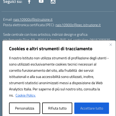
Seguici su:
Email:
nais10900c@istruzione.it
Posta elettronica certificata (PEC):
nais10900c@pec.istruzione.it
Sede centrale con liceo artistico, indirizzi design e grafica:
via Armando Diaz, 59 - 80011 Acerra (NA), tel. centralino: 0815205935
Sede succursale con liceo scienze umane:
Cookies e altri strumenti di tracciamento
via T. Campanella, 80011 Acerra (NA), tel/fax: 0818850905
Sede succursale con liceo musicale:
Il nostro Istituto non utilizza strumenti di profilazione degli utenti -
via S. Pellico, 80011 Acerra (NA), tel: 08119660921
sono utilizzati esclusivamente cookies tecnici necessari al
Email: nais10900c@istruzione.it | PEC: nais10900c@pec.istruzione.it |
corretto funzionamento del sito, alla fruibilità dei servizi
Nome Ufficio PA: Uff_eFatturaPA | Codice Univoco ufficio: UFOYYV |
istituzionali e alla sua accessibilità sono utilizzati, inoltre,
C.Fisc: 93056740637
strumenti statistici anonimizzati messi a disposizione da Web
Analytics Italia. Per saperne di più sul nostro sito, consulta la
Hosting & Powered by 3D Solution S.r.l.
ns.
Cookie Policy.
Concept & Design by Designers Italia
Personalizza
Rifiuta tutto
Accettare tutto