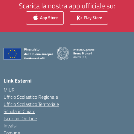
Scarica la nostra app ufficiale su:
App Store
Play Store
Istituto Superiore
Bruno Munari
Acerra (NA)
— Visita la pagina iniziale della scuola
Link Esterni
MIUR
Ufficio Scolastico Regionale
Ufficio Scolastico Territoriale
Scuola in Chiaro
Iscrizioni On Line
Invalsi
Comune