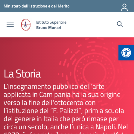
Vai ai contenuti
Vai al menu di navigazione
Vai al footer
Ministero dell'Istruzione e del Merito
Istituto Superiore
Bruno Munari
Apr
La Storia
L’insegnamento pubblico dell’arte
applicata in Cam pania ha la sua origine
verso la fine dell'ottocento con
l’istituzione del “F. Palizzi”; prim a scuola
del genere in Italia che però rimase per
circa un secolo, anche l’unica a Napoli. Nel