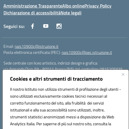
Amministrazione Trasparente
Albo online
Privacy Policy
Dichiarazione di accessibilità
Note legali
Seguici su:
Email:
nais10900c@istruzione.it
Posta elettronica certificata (PEC):
nais10900c@pec.istruzione.it
Sede centrale con liceo artistico, indirizzi design e grafica:
via Armando Diaz, 59 - 80011 Acerra (NA), tel. centralino: 0815205935
Sede succursale con liceo scienze umane:
Cookies e altri strumenti di tracciamento
via T. Campanella, 80011 Acerra (NA), tel/fax: 0818850905
Sede succursale con liceo musicale:
Il nostro Istituto non utilizza strumenti di profilazione degli utenti -
via S. Pellico, 80011 Acerra (NA), tel: 08119660921
sono utilizzati esclusivamente cookies tecnici necessari al
Email: nais10900c@istruzione.it | PEC: nais10900c@pec.istruzione.it |
corretto funzionamento del sito, alla fruibilità dei servizi
Nome Ufficio PA: Uff_eFatturaPA | Codice Univoco ufficio: UFOYYV |
istituzionali e alla sua accessibilità sono utilizzati, inoltre,
C.Fisc: 93056740637
strumenti statistici anonimizzati messi a disposizione da Web
Analytics Italia. Per saperne di più sul nostro sito, consulta la
Hosting & Powered by 3D Solution S.r.l.