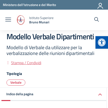
Vai ai contenuti
Vai al menu di navigazione
Vai al footer
Ministero dell'Istruzione e del Merito
Istituto Superiore
Bruno Munari
Modello Verbale Dipartimenti
Apr
Modello di Verbale da utilizzare per la
verbalizzazione delle riunioni dipartimentali
Stampa / Condividi
Tipologia
Verbale
Indice della pagina