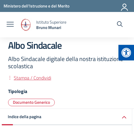
Vai ai contenuti
Vai al menu di navigazione
Vai al footer
Ministero dell'Istruzione e del Merito
Istituto Superiore
Bruno Munari
Albo Sindacale
Apr
Albo Sindacale digitale della nostra istituzione
scolastica
Stampa / Condividi
Tipologia
Documento Generico
Indice della pagina