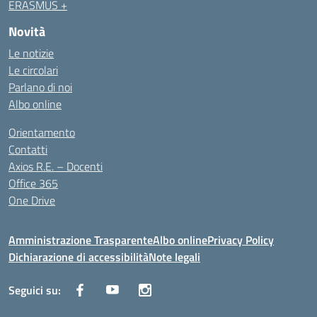
ERASMUS +
Novità
Le notizie
Le circolari
Parlano di noi
Albo online
Orientamento
Contatti
Axios R.E. – Docenti
Office 365
One Drive
Amministrazione Trasparente
Albo online
Privacy Policy
Dichiarazione di accessibilità
Note legali
Seguici su: