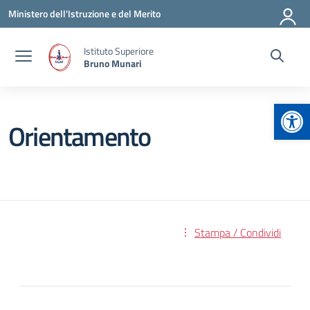
Vai ai contenuti
Vai al menu di navigazione
Vai al footer
Ministero dell'Istruzione e del Merito
Istituto Superiore
Bruno Munari
Apr
Orientamento
Stampa / Condividi