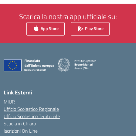
Scarica la nostra app ufficiale su:
App Store
Play Store
Istituto Superiore
Bruno Munari
Acerra (NA)
— Visita la pagina iniziale della scuola
Link Esterni
MIUR
Ufficio Scolastico Regionale
Ufficio Scolastico Territoriale
Scuola in Chiaro
Iscrizioni On Line