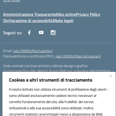
Amministrazione Trasparente
Albo online
Privacy Policy
Dichiarazione di accessibilità
Note legali
Seguici su:
Email:
nais10900c@istruzione.it
Posta elettronica certificata (PEC):
nais10900c@pec.istruzione.it
Sede centrale con liceo artistico, indirizzi design e grafica:
via Armando Diaz, 59 - 80011 Acerra (NA), tel. centralino: 0815205935
Sede succursale con liceo scienze umane:
Cookies e altri strumenti di tracciamento
via T. Campanella, 80011 Acerra (NA), tel/fax: 0818850905
Sede succursale con liceo musicale:
Il nostro Istituto non utilizza strumenti di profilazione degli utenti -
via S. Pellico, 80011 Acerra (NA), tel: 08119660921
sono utilizzati esclusivamente cookies tecnici necessari al
Email: nais10900c@istruzione.it | PEC: nais10900c@pec.istruzione.it |
corretto funzionamento del sito, alla fruibilità dei servizi
Nome Ufficio PA: Uff_eFatturaPA | Codice Univoco ufficio: UFOYYV |
istituzionali e alla sua accessibilità sono utilizzati, inoltre,
C.Fisc: 93056740637
strumenti statistici anonimizzati messi a disposizione da Web