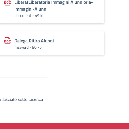
LiberatLiberatoria Immagini Alunnioria-
Immagini-Alunni
document - 49 kb
Delega Ritiro Alunni
msword - 80 kb
rilasciato sotto Licenza