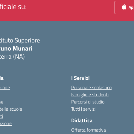
iciale su:
App
tituto Superiore
runo Munari
erra (NA)
Visita la pagina iniziale della scuola
la
I Servizi
zione
Personale scolastico
Famiglie e studenti
ne
Percorsi di studio
della scuola
Tutti i servizi
ti
Didattica
azione
Offerta formativa