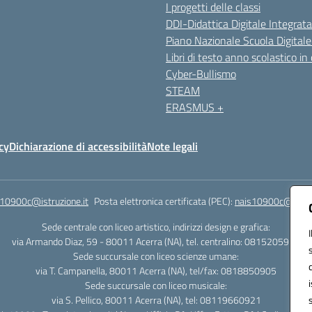
I progetti delle classi
DDI-Didattica Digitale Integrata
Piano Nazionale Scuola Digital
Libri di testo anno scolastico in
Cyber-Bullismo
STEAM
ERASMUS +
cy
Dichiarazione di accessibilità
Note legali
s10900c@istruzione.it
Posta elettronica certificata (PEC):
nais10900c@pec.is
Sede centrale con liceo artistico, indirizzi design e grafica:
via Armando Diaz, 59 - 80011 Acerra (NA), tel. centralino: 0815205935
Sede succursale con liceo scienze umane:
via T. Campanella, 80011 Acerra (NA), tel/fax: 0818850905
Sede succursale con liceo musicale:
via S. Pellico, 80011 Acerra (NA), tel: 08119660921