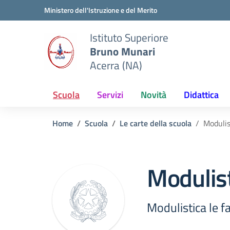
Vai ai contenuti
Vai al menu di navigazione
Vai al footer
Ministero dell'Istruzione e del Merito
Istituto Superiore
Bruno Munari
Acerra (NA)
Scuola
Servizi
Novità
Didattica
Home
Scuola
Le carte della scuola
Modulis
Modulist
Modulistica le f