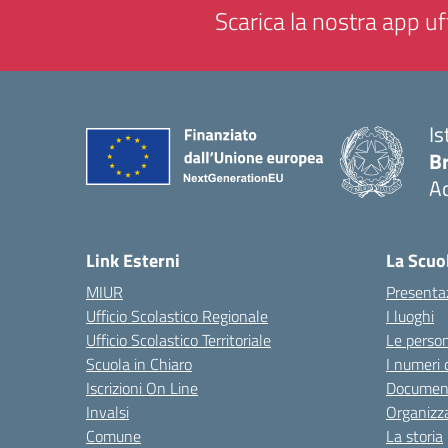
Scarica la nostra app uff
Is
B
Ac
— 
Link Esterni
La Scuo
MIUR
Presenta
Ufficio Scolastico Regionale
I luoghi
Ufficio Scolastico Territoriale
Le perso
Scuola in Chiaro
I numeri 
Iscrizioni On Line
Documen
Invalsi
Organizz
Comune
La storia