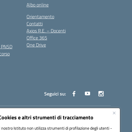
Albo online
Orientamento
Contatti
Axios R.E. – Docenti
Office 365
One Drive
e PNSD
 corso
Seguici su:
truzione.it
Cookies e altri strumenti di tracciamento
Il nostro Istituto non utilizza strumenti di profilazione degli utenti -