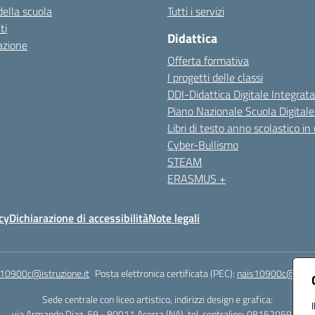
della scuola
Tutti i servizi
ti
Didattica
azione
Offerta formativa
I progetti delle classi
DDI-Didattica Digitale Integrata
Piano Nazionale Scuola Digital
Libri di testo anno scolastico in
Cyber-Bullismo
STEAM
ERASMUS +
cy
Dichiarazione di accessibilità
Note legali
s10900c@istruzione.it
Posta elettronica certificata (PEC):
nais10900c@pec.is
Sede centrale con liceo artistico, indirizzi design e grafica:
via Armando Diaz, 59 - 80011 Acerra (NA), tel. centralino: 0815205935