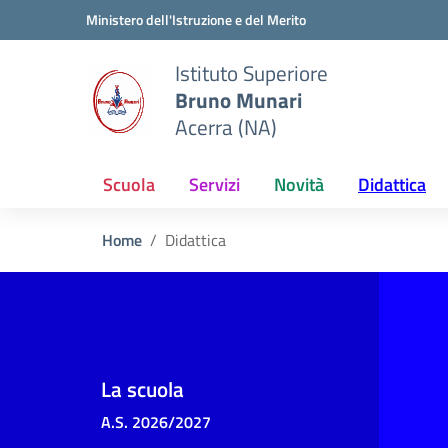
Vai ai contenuti
Vai al menu di navigazione
Vai al footer
Ministero dell'Istruzione e del Merito
Istituto Superiore
Bruno Munari
Acerra (NA)
Scuola
Servizi
Novità
Didattica
Home
Didattica
La scuola
A.S. 2026/2027