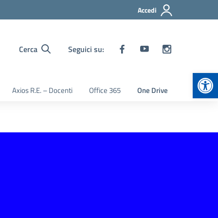
Accedi
Cerca
Seguici su:
Apr
Axios R.E. – Docenti
Office 365
One Drive