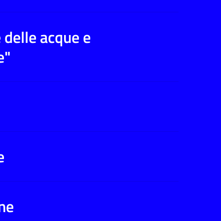
 delle acque e
e"
e
ne