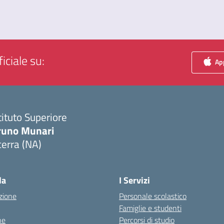
iciale su:
App
tituto Superiore
runo Munari
erra (NA)
Visita la pagina iniziale della scuola
la
I Servizi
zione
Personale scolastico
Famiglie e studenti
ne
Percorsi di studio