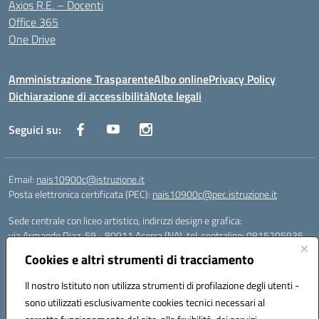
Axios R.E. – Docenti
Office 365
One Drive
Amministrazione Trasparente
Albo online
Privacy Policy
Dichiarazione di accessibilità
Note legali
Seguici su:
Email:
nais10900c@istruzione.it
Posta elettronica certificata (PEC):
nais10900c@pec.istruzione.it
Sede centrale con liceo artistico, indirizzi design e grafica:
via Armando Diaz, 59 - 80011 Acerra (NA), tel. centralino: 0815205935
Sede succursale con liceo scienze umane:
Cookies e altri strumenti di tracciamento
via T. Campanella, 80011 Acerra (NA), tel/fax: 0818850905
Sede succursale con liceo musicale:
Il nostro Istituto non utilizza strumenti di profilazione degli utenti -
via S. Pellico, 80011 Acerra (NA), tel: 08119660921
sono utilizzati esclusivamente cookies tecnici necessari al
Email: nais10900c@istruzione.it | PEC: nais10900c@pec.istruzione.it |