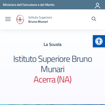
Vai ai contenuti
Vai al menu di navigazione
Vai al footer
Ministero dell'Istruzione e del Merito
Istituto Superiore
Bruno Munari
Apr
La Scuola
Istituto Superiore Bruno
Munari
Acerra (NA)