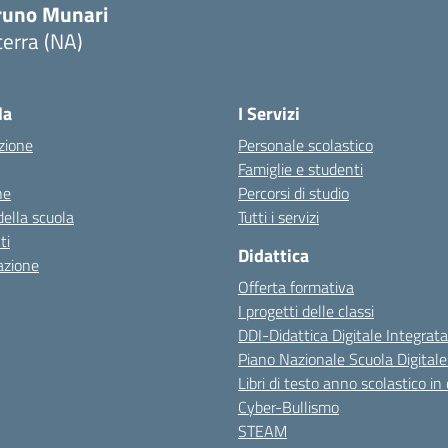
runo Munari
erra (NA)
Visita la pagina iniziale della scuola
la
I Servizi
zione
Personale scolastico
Famiglie e studenti
ne
Percorsi di studio
della scuola
Tutti i servizi
ti
Didattica
azione
Offerta formativa
I progetti delle classi
DDI-Didattica Digitale Integrata
Piano Nazionale Scuola Digital
Libri di testo anno scolastico in
Cyber-Bullismo
STEAM