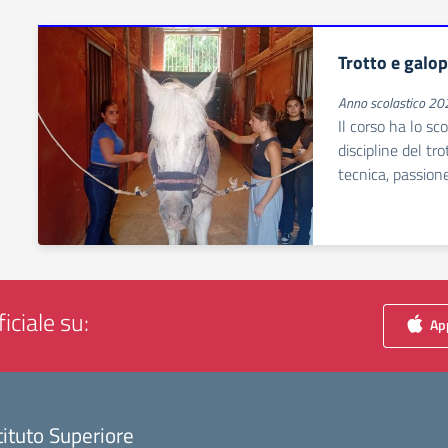
Trotto e galo
Anno scolastico 2
Il corso ha lo sc
discipline del tr
tecnica, passion
iciale su:
App
tituto Superiore