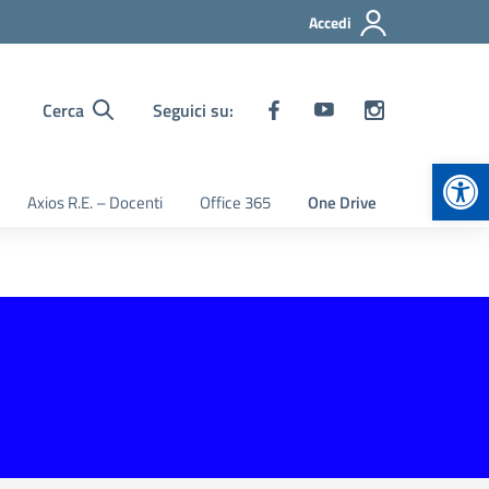
Accedi
Cerca
Seguici su:
Apr
Axios R.E. – Docenti
Office 365
One Drive