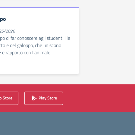
ppo
025/2026
opo di far conoscere agli studenti i le
otto e del galoppo, che uniscono
e e rapporto con l’animale.
 Store
Play Store