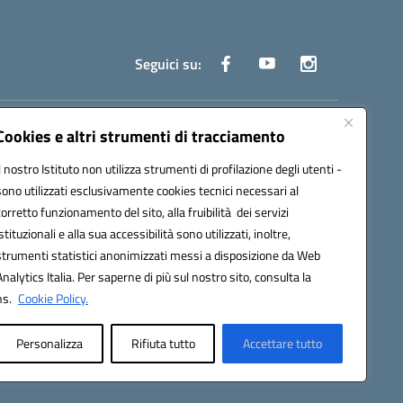
Seguici su:
truzione.it
Cookies e altri strumenti di tracciamento
Il nostro Istituto non utilizza strumenti di profilazione degli utenti -
sono utilizzati esclusivamente cookies tecnici necessari al
corretto funzionamento del sito, alla fruibilità dei servizi
istituzionali e alla sua accessibilità sono utilizzati, inoltre,
strumenti statistici anonimizzati messi a disposizione da Web
oco ufficio: UFOYYV | C.Fisc: 93056740637
Analytics Italia. Per saperne di più sul nostro sito, consulta la
ns.
Cookie Policy.
Personalizza
Rifiuta tutto
Accettare tutto