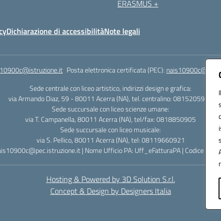
ERASMUS +
cy
Dichiarazione di accessibilità
Note legali
s10900c@istruzione.it
Posta elettronica certificata (PEC):
nais10900c@pec.is
Sede centrale con liceo artistico, indirizzi design e grafica:
via Armando Diaz, 59 - 80011 Acerra (NA), tel. centralino: 0815205935
Sede succursale con liceo scienze umane:
via T. Campanella, 80011 Acerra (NA), tel/fax: 0818850905
Sede succursale con liceo musicale:
via S. Pellico, 80011 Acerra (NA), tel: 08119660921
ais10900c@pec.istruzione.it | Nome Ufficio PA: Uff_eFatturaPA | Codice Univ
Hosting & Powered by 3D Solution S.r.l.
Concept & Design by Designers Italia