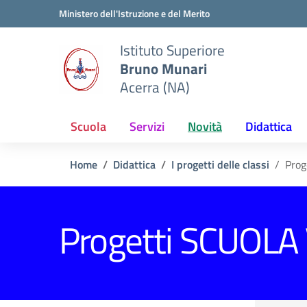
Vai ai contenuti
Vai al menu di navigazione
Vai al footer
Ministero dell'Istruzione e del Merito
Istituto Superiore
Bruno Munari
Acerra (NA)
Scuola
Servizi
Novità
Didattica
Home
Didattica
I progetti delle classi
Prog
Progetti SCUOLA