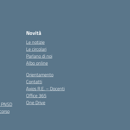
Novità
Le notizie
Le circolari
Parlano di noi
Albo online
Orientamento
Contatti
Axios R.E. – Docenti
Office 365
One Drive
e PNSD
 corso