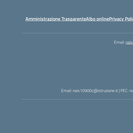
Amministrazione Trasparente
Albo online
Privacy Poli
Email:
nai
Email: nais10900c@istruzione.it | PEC: n