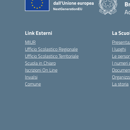
B
Ac
— 
Link Esterni
La Scuo
MIUR
Presenta
Ufficio Scolastico Regionale
I luoghi
Ufficio Scolastico Territoriale
Le perso
Scuola in Chiaro
I numeri 
Iscrizioni On Line
Documen
Invalsi
Organizz
Comune
La storia