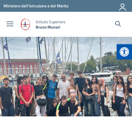
Vai ai contenuti
Vai al menu di navigazione
Vai al footer
Ministero dell'Istruzione e del Merito
Istituto Superiore
Bruno Munari
Apr