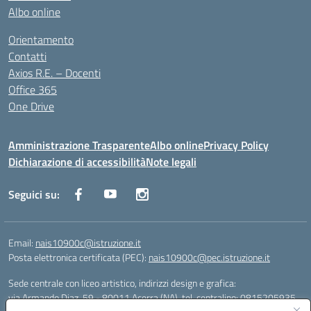
Albo online
Orientamento
Contatti
Axios R.E. – Docenti
Office 365
One Drive
Amministrazione Trasparente
Albo online
Privacy Policy
Dichiarazione di accessibilità
Note legali
Seguici su:
Email:
nais10900c@istruzione.it
Posta elettronica certificata (PEC):
nais10900c@pec.istruzione.it
Sede centrale con liceo artistico, indirizzi design e grafica:
via Armando Diaz, 59 - 80011 Acerra (NA), tel. centralino: 0815205935