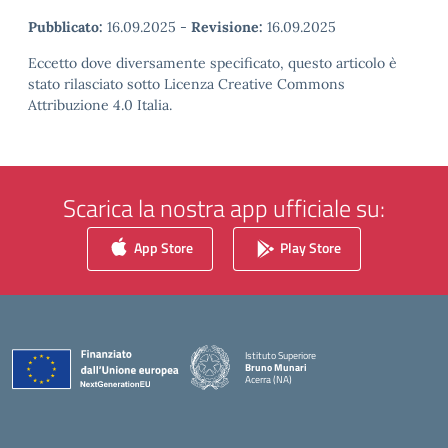
Pubblicato:
16.09.2025
-
Revisione:
16.09.2025
Eccetto dove diversamente specificato, questo articolo è
stato rilasciato sotto Licenza Creative Commons
Attribuzione 4.0 Italia.
Scarica la nostra app ufficiale su:
App Store
Play Store
Istituto Superiore
Bruno Munari
Acerra (NA)
— Visita la pagina iniziale della scuola