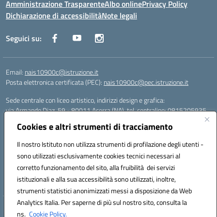
Amministrazione Trasparente
Albo online
Privacy Policy
Dichiarazione di accessibilità
Note legali
Seguici su:
Email:
nais10900c@istruzione.it
Posta elettronica certificata (PEC):
nais10900c@pec.istruzione.it
Sede centrale con liceo artistico, indirizzi design e grafica:
via Armando Diaz, 59 - 80011 Acerra (NA), tel. centralino: 0815205935
Sede succursale con liceo scienze umane:
Cookies e altri strumenti di tracciamento
via T. Campanella, 80011 Acerra (NA), tel/fax: 0818850905
Sede succursale con liceo musicale:
Il nostro Istituto non utilizza strumenti di profilazione degli utenti -
via S. Pellico, 80011 Acerra (NA), tel: 08119660921
sono utilizzati esclusivamente cookies tecnici necessari al
Email: nais10900c@istruzione.it | PEC: nais10900c@pec.istruzione.it |
corretto funzionamento del sito, alla fruibilità dei servizi
Nome Ufficio PA: Uff_eFatturaPA | Codice Univoco ufficio: UFOYYV |
istituzionali e alla sua accessibilità sono utilizzati, inoltre,
C.Fisc: 93056740637
strumenti statistici anonimizzati messi a disposizione da Web
Analytics Italia. Per saperne di più sul nostro sito, consulta la
Hosting & Powered by 3D Solution S.r.l.
ns.
Cookie Policy.