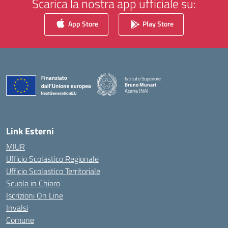
Scarica la nostra app ufficiale su:
App Store
Play Store
Istituto Superiore
Bruno Munari
Acerra (NA)
— Visita la pagina iniziale della scuola
Link Esterni
MIUR
Ufficio Scolastico Regionale
Ufficio Scolastico Territoriale
Scuola in Chiaro
Iscrizioni On Line
Invalsi
Comune