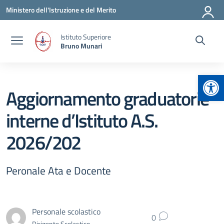
Vai ai contenuti
Vai al menu di navigazione
Vai al footer
Ministero dell'Istruzione e del Merito
Istituto Superiore
Bruno Munari
Apr
Aggiornamento graduatorie
interne d’Istituto A.S.
2026/202
Peronale Ata e Docente
Personale scolastico
0
Dirigente Scolastico