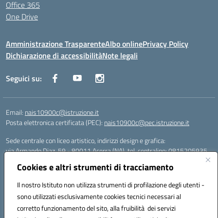
Office 365
One Drive
Amministrazione Trasparente
Albo online
Privacy Policy
Dichiarazione di accessibilità
Note legali
Seguici su:
Email:
nais10900c@istruzione.it
Posta elettronica certificata (PEC):
nais10900c@pec.istruzione.it
Sede centrale con liceo artistico, indirizzi design e grafica:
via Armando Diaz, 59 - 80011 Acerra (NA), tel. centralino: 0815205935
Sede succursale con liceo scienze umane:
Cookies e altri strumenti di tracciamento
via T. Campanella, 80011 Acerra (NA), tel/fax: 0818850905
Sede succursale con liceo musicale:
Il nostro Istituto non utilizza strumenti di profilazione degli utenti -
via S. Pellico, 80011 Acerra (NA), tel: 08119660921
sono utilizzati esclusivamente cookies tecnici necessari al
Email: nais10900c@istruzione.it | PEC: nais10900c@pec.istruzione.it |
corretto funzionamento del sito, alla fruibilità dei servizi
Nome Ufficio PA: Uff_eFatturaPA | Codice Univoco ufficio: UFOYYV |