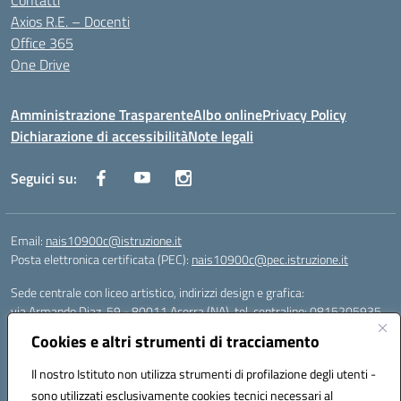
Contatti
Axios R.E. – Docenti
Office 365
One Drive
Amministrazione Trasparente
Albo online
Privacy Policy
Dichiarazione di accessibilità
Note legali
Seguici su:
Email:
nais10900c@istruzione.it
Posta elettronica certificata (PEC):
nais10900c@pec.istruzione.it
Sede centrale con liceo artistico, indirizzi design e grafica:
via Armando Diaz, 59 - 80011 Acerra (NA), tel. centralino: 0815205935
Sede succursale con liceo scienze umane:
Cookies e altri strumenti di tracciamento
via T. Campanella, 80011 Acerra (NA), tel/fax: 0818850905
Sede succursale con liceo musicale:
Il nostro Istituto non utilizza strumenti di profilazione degli utenti -
via S. Pellico, 80011 Acerra (NA), tel: 08119660921
sono utilizzati esclusivamente cookies tecnici necessari al