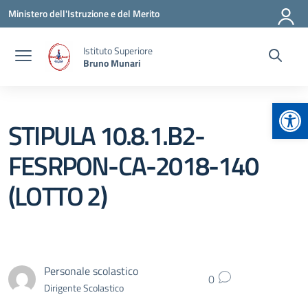
Vai ai contenuti
Vai al menu di navigazione
Vai al footer
Ministero dell'Istruzione e del Merito
Istituto Superiore
Bruno Munari
Apr
STIPULA 10.8.1.B2-
FESRPON-CA-2018-140
(LOTTO 2)
Personale scolastico
0
Dirigente Scolastico