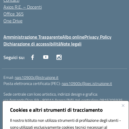
Contatti
Axios R.E. – Docenti
Office 365
One Drive
Amministrazione Trasparente
Albo online
Privacy Policy
Dichiarazione di accessibilità
Note legali
Seguici su:
Email:
nais10900c@istruzione.it
Posta elettronica certificata (PEC):
nais10900c@pec.istruzione.it
Sede centrale con liceo artistico, indirizzi design e grafica:
via Armando Diaz, 59 - 80011 Acerra (NA), tel. centralino: 0815205935
Sede succursale con liceo scienze umane:
Cookies e altri strumenti di tracciamento
via T. Campanella, 80011 Acerra (NA), tel/fax: 0818850905
Sede succursale con liceo musicale:
Il nostro Istituto non utilizza strumenti di profilazione degli utenti -
via S. Pellico, 80011 Acerra (NA), tel: 08119660921
sono utilizzati esclusivamente cookies tecnici necessari al