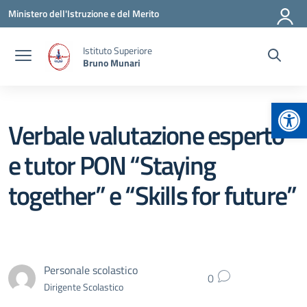
Vai ai contenuti
Vai al menu di navigazione
Vai al footer
Ministero dell'Istruzione e del Merito
Istituto Superiore
Bruno Munari
Apr
Verbale valutazione esperto
e tutor PON “Staying
together” e “Skills for future”
Personale scolastico
0
Dirigente Scolastico