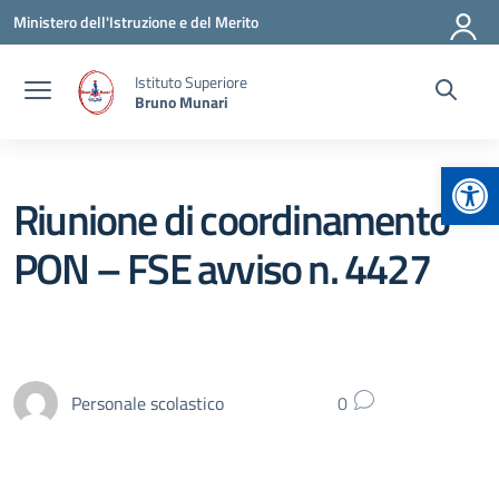
Vai ai contenuti
Vai al menu di navigazione
Vai al footer
Ministero dell'Istruzione e del Merito
Istituto Superiore
Bruno Munari
Apr
Riunione di coordinamento
PON – FSE avviso n. 4427
Personale scolastico
0