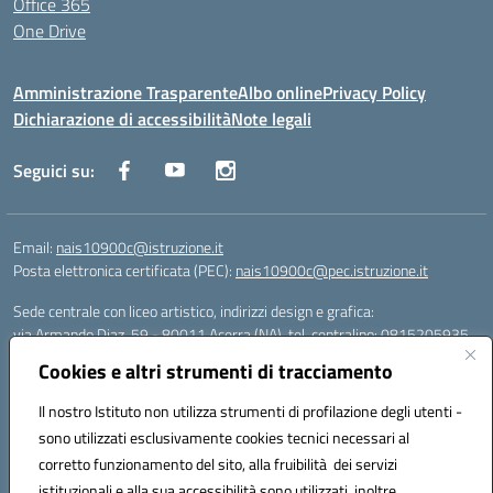
Office 365
One Drive
Amministrazione Trasparente
Albo online
Privacy Policy
Dichiarazione di accessibilità
Note legali
Seguici su:
Email:
nais10900c@istruzione.it
Posta elettronica certificata (PEC):
nais10900c@pec.istruzione.it
Sede centrale con liceo artistico, indirizzi design e grafica:
via Armando Diaz, 59 - 80011 Acerra (NA), tel. centralino: 0815205935
Sede succursale con liceo scienze umane:
Cookies e altri strumenti di tracciamento
via T. Campanella, 80011 Acerra (NA), tel/fax: 0818850905
Sede succursale con liceo musicale:
Il nostro Istituto non utilizza strumenti di profilazione degli utenti -
via S. Pellico, 80011 Acerra (NA), tel: 08119660921
sono utilizzati esclusivamente cookies tecnici necessari al
Email: nais10900c@istruzione.it | PEC: nais10900c@pec.istruzione.it |
corretto funzionamento del sito, alla fruibilità dei servizi
Nome Ufficio PA: Uff_eFatturaPA | Codice Univoco ufficio: UFOYYV |
istituzionali e alla sua accessibilità sono utilizzati, inoltre,