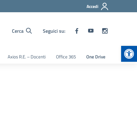
Accedi
Cerca
Seguici su:
Apr
Axios R.E. – Docenti
Office 365
One Drive