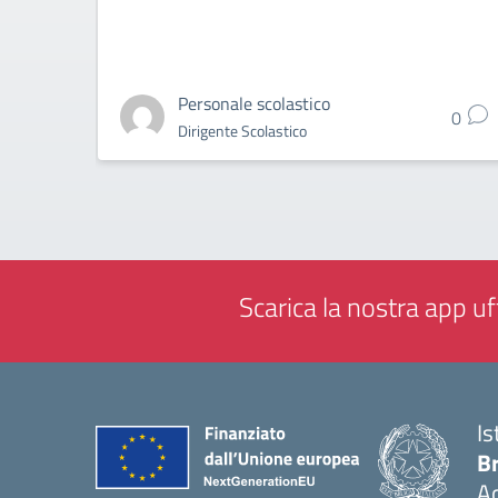
Personale scolastico
0
Dirigente Scolastico
Scarica la nostra app uff
Is
B
Ac