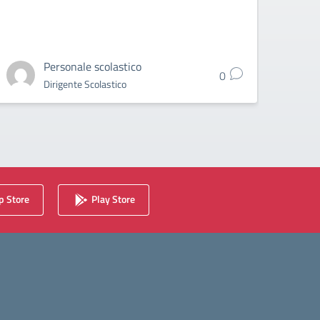
nel 
Personale scolastico
0
Dirigente Scolastico
 Store
Play Store