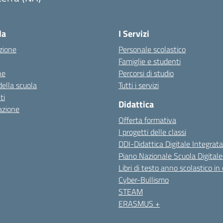
Visita la pagina iniziale della scuola
la
I Servizi
zione
Personale scolastico
Famiglie e studenti
ne
Percorsi di studio
della scuola
Tutti i servizi
ti
Didattica
azione
Offerta formativa
I progetti delle classi
DDI-Didattica Digitale Integrata
Piano Nazionale Scuola Digital
Libri di testo anno scolastico in
Cyber-Bullismo
STEAM
ERASMUS +