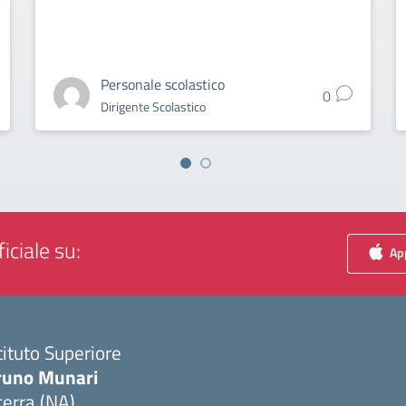
Personale scolastico
0
Dirigente Scolastico
iciale su:
App
tituto Superiore
runo Munari
erra (NA)