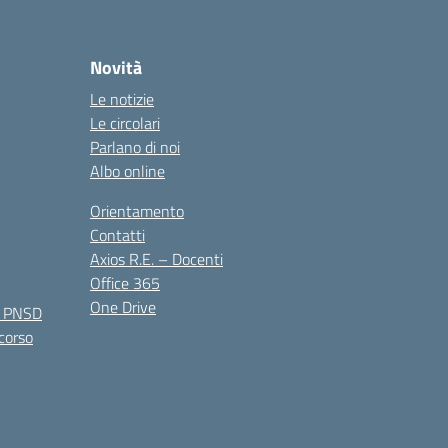
Novità
Le notizie
Le circolari
Parlano di noi
Albo online
Orientamento
Contatti
Axios R.E. – Docenti
Office 365
One Drive
e PNSD
 corso