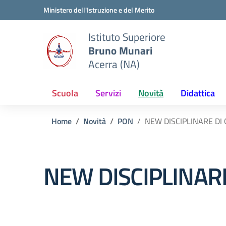
Vai ai contenuti
Vai al menu di navigazione
Vai al footer
Ministero dell'Istruzione e del Merito
Istituto Superiore
Bruno Munari
Acerra (NA)
Scuola
Servizi
Novità
Didattica
Home
Novità
PON
NEW DISCIPLINARE DI 
NEW DISCIPLINARE