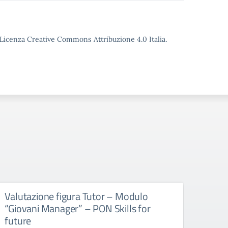
o Licenza Creative Commons Attribuzione 4.0 Italia.
Valutazione figura Tutor – Modulo
Nomi
“Giovani Manager” – PON Skills for
Conv
future
sele