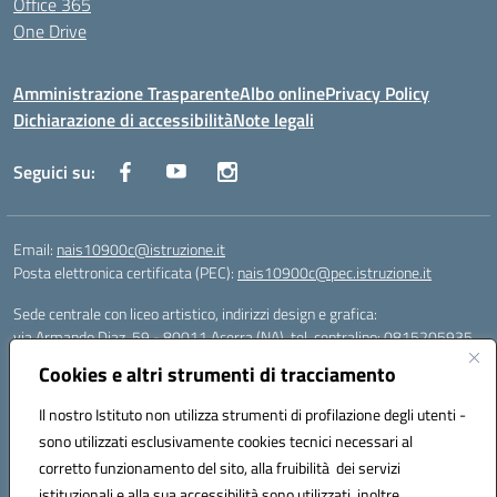
Office 365
One Drive
Amministrazione Trasparente
Albo online
Privacy Policy
Dichiarazione di accessibilità
Note legali
Seguici su:
Email:
nais10900c@istruzione.it
Posta elettronica certificata (PEC):
nais10900c@pec.istruzione.it
Sede centrale con liceo artistico, indirizzi design e grafica:
via Armando Diaz, 59 - 80011 Acerra (NA), tel. centralino: 0815205935
Sede succursale con liceo scienze umane:
Cookies e altri strumenti di tracciamento
via T. Campanella, 80011 Acerra (NA), tel/fax: 0818850905
Sede succursale con liceo musicale:
Il nostro Istituto non utilizza strumenti di profilazione degli utenti -
via S. Pellico, 80011 Acerra (NA), tel: 08119660921
sono utilizzati esclusivamente cookies tecnici necessari al
Email: nais10900c@istruzione.it | PEC: nais10900c@pec.istruzione.it |
corretto funzionamento del sito, alla fruibilità dei servizi
Nome Ufficio PA: Uff_eFatturaPA | Codice Univoco ufficio: UFOYYV |
istituzionali e alla sua accessibilità sono utilizzati, inoltre,