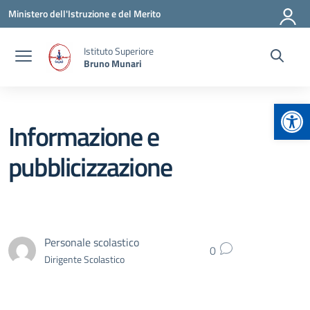
Vai ai contenuti
Vai al menu di navigazione
Vai al footer
Ministero dell'Istruzione e del Merito
Istituto Superiore
Bruno Munari
Apr
Informazione e
pubblicizzazione
Personale scolastico
0
Dirigente Scolastico