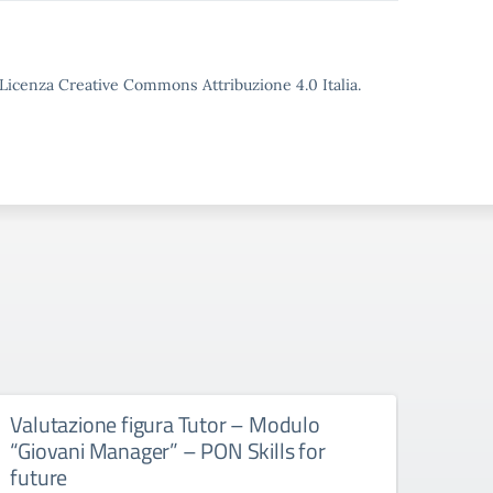
o Licenza Creative Commons Attribuzione 4.0 Italia.
Valutazione figura Tutor – Modulo
Nomi
“Giovani Manager” – PON Skills for
Conv
future
sele