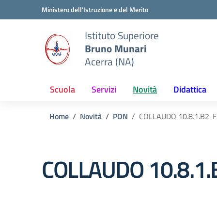
Vai ai contenuti
Vai al menu di navigazione
Vai al footer
Ministero dell'Istruzione e del Merito
Istituto Superiore
Bruno Munari
Acerra (NA)
Scuola
Servizi
Novità
Didattica
Home
Novità
PON
COLLAUDO 10.8.1.B2-
COLLAUDO 10.8.1.