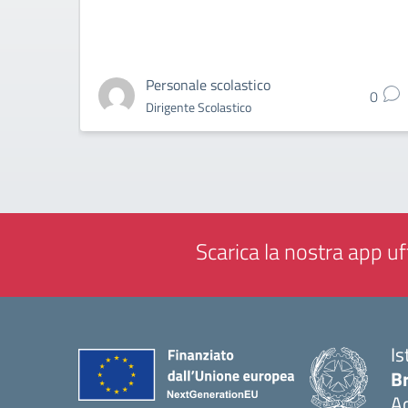
Personale scolastico
0
Dirigente Scolastico
Scarica la nostra app uff
Is
B
Ac