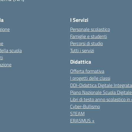
Visita la pagina iniziale della scuola
la
I Servizi
zione
Personale scolastico
Famiglie e studenti
ne
Percorsi di studio
della scuola
Tutti i servizi
ti
Didattica
azione
Offerta formativa
I progetti delle classi
DDI-Didattica Digitale Integrata
Piano Nazionale Scuola Digital
Libri di testo anno scolastico in
Cyber-Bullismo
STEAM
ERASMUS +