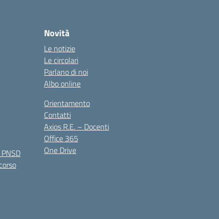
Novità
Le notizie
Le circolari
Parlano di noi
Albo online
Orientamento
Contatti
Axios R.E. – Docenti
Office 365
One Drive
e PNSD
 corso