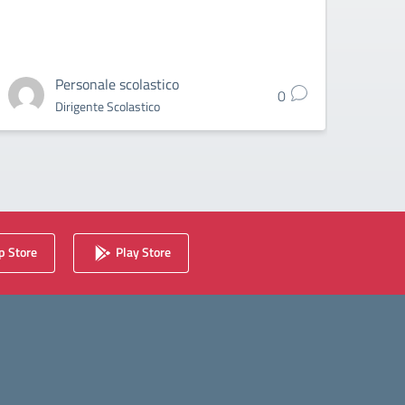
nel 
Personale scolastico
0
Dirigente Scolastico
 Store
Play Store