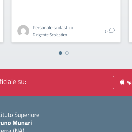
Personale scolastico
0
Dirigente Scolastico
iciale su:
App
tituto Superiore
runo Munari
erra (NA)