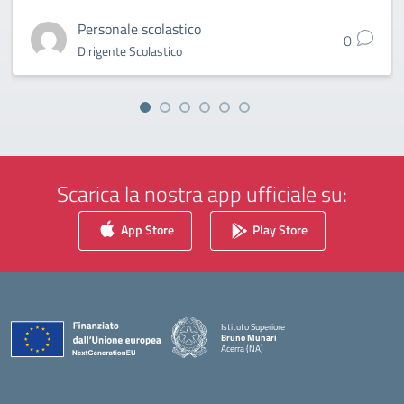
Personale scolastico
0
Dirigente Scolastico
Scarica la nostra app ufficiale su:
App Store
Play Store
Istituto Superiore
Bruno Munari
Acerra (NA)
— Visita la pagina iniziale della scuola