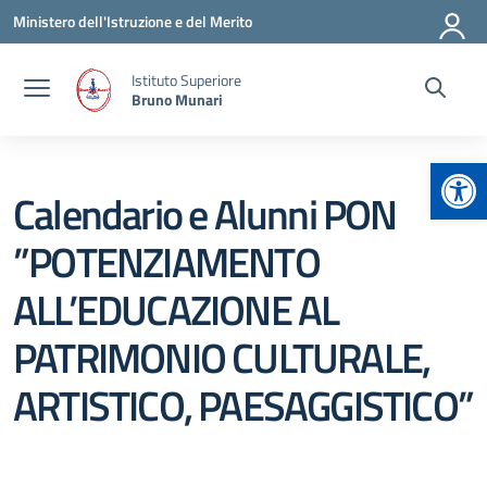
Vai ai contenuti
Vai al menu di navigazione
Vai al footer
Ministero dell'Istruzione e del Merito
Istituto Superiore
Bruno Munari
Apr
Calendario e Alunni PON
”POTENZIAMENTO
ALL’EDUCAZIONE AL
PATRIMONIO CULTURALE,
ARTISTICO, PAESAGGISTICO”