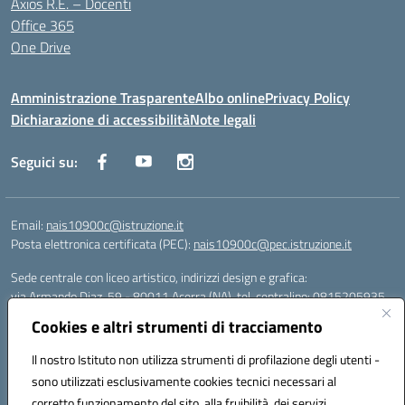
Axios R.E. – Docenti
Office 365
One Drive
Amministrazione Trasparente
Albo online
Privacy Policy
Dichiarazione di accessibilità
Note legali
Seguici su:
Email:
nais10900c@istruzione.it
Posta elettronica certificata (PEC):
nais10900c@pec.istruzione.it
Sede centrale con liceo artistico, indirizzi design e grafica:
via Armando Diaz, 59 - 80011 Acerra (NA), tel. centralino: 0815205935
Sede succursale con liceo scienze umane:
Cookies e altri strumenti di tracciamento
via T. Campanella, 80011 Acerra (NA), tel/fax: 0818850905
Sede succursale con liceo musicale:
Il nostro Istituto non utilizza strumenti di profilazione degli utenti -
via S. Pellico, 80011 Acerra (NA), tel: 08119660921
sono utilizzati esclusivamente cookies tecnici necessari al
Email: nais10900c@istruzione.it | PEC: nais10900c@pec.istruzione.it |
corretto funzionamento del sito, alla fruibilità dei servizi