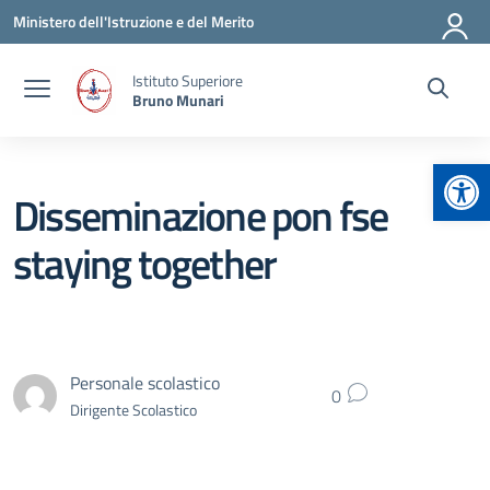
Vai ai contenuti
Vai al menu di navigazione
Vai al footer
Ministero dell'Istruzione e del Merito
Istituto Superiore
Bruno Munari
Apr
Disseminazione pon fse
staying together
Personale scolastico
0
Dirigente Scolastico