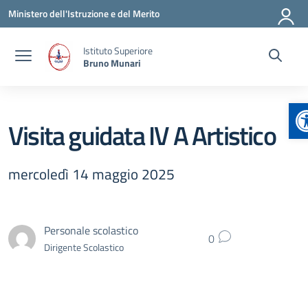
Vai ai contenuti
Vai al menu di navigazione
Vai al footer
Ministero dell'Istruzione e del Merito
Istituto Superiore
Bruno Munari
A
Visita guidata IV A Artistico
mercoledì 14 maggio 2025
Personale scolastico
0
Dirigente Scolastico