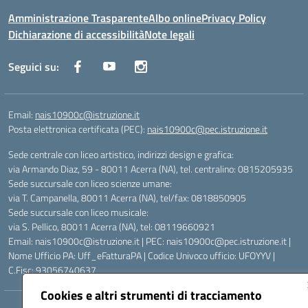
Amministrazione Trasparente
Albo online
Privacy Policy
Dichiarazione di accessibilità
Note legali
Seguici su:
Email:
nais10900c@istruzione.it
Posta elettronica certificata (PEC):
nais10900c@pec.istruzione.it
Sede centrale con liceo artistico, indirizzi design e grafica:
via Armando Diaz, 59 - 80011 Acerra (NA), tel. centralino: 0815205935
Sede succursale con liceo scienze umane:
via T. Campanella, 80011 Acerra (NA), tel/fax: 0818850905
Sede succursale con liceo musicale:
via S. Pellico, 80011 Acerra (NA), tel: 08119660921
Email: nais10900c@istruzione.it | PEC: nais10900c@pec.istruzione.it |
Nome Ufficio PA: Uff_eFatturaPA | Codice Univoco ufficio: UFOYYV |
C.Fisc: 93056740637
Cookies e altri strumenti di tracciamento