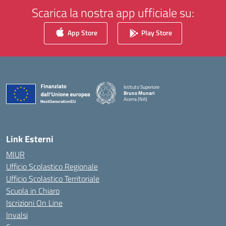
Scarica la nostra app ufficiale su:
App Store
Play Store
Istituto Superiore
Bruno Munari
Acerra (NA)
— Visita la pagina iniziale della scuola
Link Esterni
MIUR
Ufficio Scolastico Regionale
Ufficio Scolastico Territoriale
Scuola in Chiaro
Iscrizioni On Line
Invalsi