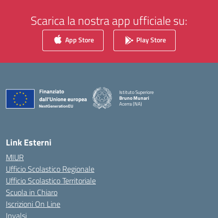
Scarica la nostra app ufficiale su:
App Store
Play Store
Istituto Superiore
Bruno Munari
Acerra (NA)
— Visita la pagina iniziale della scuola
Link Esterni
MIUR
Ufficio Scolastico Regionale
Ufficio Scolastico Territoriale
Scuola in Chiaro
Iscrizioni On Line
Invalsi