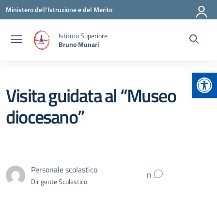
Vai ai contenuti
Vai al menu di navigazione
Vai al footer
Ministero dell'Istruzione e del Merito
Istituto Superiore
Bruno Munari
Apr
Visita guidata al “Museo
diocesano”
Personale scolastico
0
Dirigente Scolastico