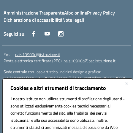
Amministrazione Trasparente
Albo online
Privacy Policy
Dichiarazione di accessibilità
Note legali
Seguici su:
Email:
nais10900c@istruzione.it
Posta elettronica certificata (PEC):
nais10900c@pec.istruzione.it
Sede centrale con liceo artistico, indirizzi design e grafica:
via Armando Diaz, 59 - 80011 Acerra (NA), tel. centralino: 0815205935
Sede succursale con liceo scienze umane:
Cookies e altri strumenti di tracciamento
via T. Campanella, 80011 Acerra (NA), tel/fax: 0818850905
Sede succursale con liceo musicale:
Il nostro Istituto non utilizza strumenti di profilazione degli utenti -
via S. Pellico, 80011 Acerra (NA), tel: 08119660921
sono utilizzati esclusivamente cookies tecnici necessari al
Email: nais10900c@istruzione.it | PEC: nais10900c@pec.istruzione.it |
corretto funzionamento del sito, alla fruibilità dei servizi
Nome Ufficio PA: Uff_eFatturaPA | Codice Univoco ufficio: UFOYYV |
istituzionali e alla sua accessibilità sono utilizzati, inoltre,
C.Fisc: 93056740637
strumenti statistici anonimizzati messi a disposizione da Web