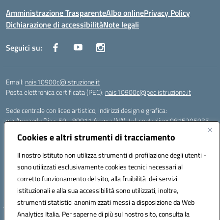
Amministrazione Trasparente
Albo online
Privacy Policy
Dichiarazione di accessibilità
Note legali
Seguici su:
Email:
nais10900c@istruzione.it
Posta elettronica certificata (PEC):
nais10900c@pec.istruzione.it
Sede centrale con liceo artistico, indirizzi design e grafica:
via Armando Diaz, 59 - 80011 Acerra (NA), tel. centralino: 0815205935
Sede succursale con liceo scienze umane:
Cookies e altri strumenti di tracciamento
via T. Campanella, 80011 Acerra (NA), tel/fax: 0818850905
Sede succursale con liceo musicale:
Il nostro Istituto non utilizza strumenti di profilazione degli utenti -
via S. Pellico, 80011 Acerra (NA), tel: 08119660921
sono utilizzati esclusivamente cookies tecnici necessari al
Email: nais10900c@istruzione.it | PEC: nais10900c@pec.istruzione.it |
corretto funzionamento del sito, alla fruibilità dei servizi
Nome Ufficio PA: Uff_eFatturaPA | Codice Univoco ufficio: UFOYYV |
istituzionali e alla sua accessibilità sono utilizzati, inoltre,
C.Fisc: 93056740637
strumenti statistici anonimizzati messi a disposizione da Web
Analytics Italia. Per saperne di più sul nostro sito, consulta la