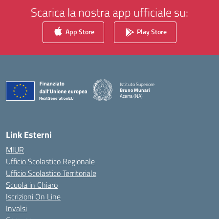
Scarica la nostra app ufficiale su:
App Store
Play Store
Istituto Superiore
Bruno Munari
Acerra (NA)
— Visita la pagina iniziale della scuola
Link Esterni
MIUR
Ufficio Scolastico Regionale
Ufficio Scolastico Territoriale
Scuola in Chiaro
Iscrizioni On Line
Invalsi