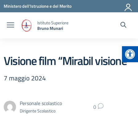
Vai ai contenuti
Vai al menu di navigazione
Vai al footer
Ministero dell'Istruzione e del Merito
Istituto Superiore
Bruno Munari
Apr
Visione film “Mirabil visione”
7 maggio 2024
Personale scolastico
0
Dirigente Scolastico