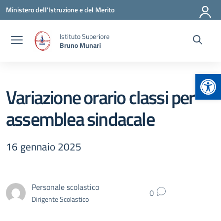
Vai ai contenuti
Vai al menu di navigazione
Vai al footer
Ministero dell'Istruzione e del Merito
Istituto Superiore
Bruno Munari
Apr
Variazione orario classi per
assemblea sindacale
16 gennaio 2025
Personale scolastico
0
Dirigente Scolastico