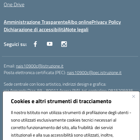
One Drive
Amministrazione Trasparente
Albo online
Privacy Policy
Dichiarazione di accessibilità
Note legali
Seguici su:
Email:
nais10900c@istruzione.it
Posta elettronica certificata (PEC):
nais10900c@pec.istruzione.it
Sede centrale con liceo artistico, indirizzi design e grafica:
via Armando Diaz, 59 - 80011 Acerra (NA), tel. centralino: 0815205935
Sede succursale con liceo scienze umane:
Cookies e altri strumenti di tracciamento
via T. Campanella, 80011 Acerra (NA), tel/fax: 0818850905
Sede succursale con liceo musicale:
Il nostro Istituto non utilizza strumenti di profilazione degli utenti -
via S. Pellico, 80011 Acerra (NA), tel: 08119660921
sono utilizzati esclusivamente cookies tecnici necessari al
Email: nais10900c@istruzione.it | PEC: nais10900c@pec.istruzione.it |
corretto funzionamento del sito, alla fruibilità dei servizi
Nome Ufficio PA: Uff_eFatturaPA | Codice Univoco ufficio: UFOYYV |
istituzionali e alla sua accessibilità sono utilizzati, inoltre,
C.Fisc: 93056740637