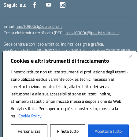
Seguici su:
Email:
nais10900c@istruzione.it
Posta elettronica certificata (PEC):
nais10900c@pec.istruzione.it
Sede centrale con liceo artistico, indirizzi design e grafica:
via Armando Diaz, 59 - 80011 Acerra (NA), tel. centralino: 0815205935
Sede succursale con liceo scienze umane:
Cookies e altri strumenti di tracciamento
via T. Campanella, 80011 Acerra (NA), tel/fax: 0818850905
Sede succursale con liceo musicale:
Il nostro Istituto non utilizza strumenti di profilazione degli utenti -
via S. Pellico, 80011 Acerra (NA), tel: 08119660921
sono utilizzati esclusivamente cookies tecnici necessari al
Email: nais10900c@istruzione.it | PEC: nais10900c@pec.istruzione.it |
corretto funzionamento del sito, alla fruibilità dei servizi
Nome Ufficio PA: Uff_eFatturaPA | Codice Univoco ufficio: UFOYYV |
istituzionali e alla sua accessibilità sono utilizzati, inoltre,
C.Fisc: 93056740637
strumenti statistici anonimizzati messi a disposizione da Web
Analytics Italia. Per saperne di più sul nostro sito, consulta la
Hosting & Powered by 3D Solution S.r.l.
ns.
Cookie Policy.
Concept & Design by Designers Italia
Personalizza
Rifiuta tutto
Accettare tutto