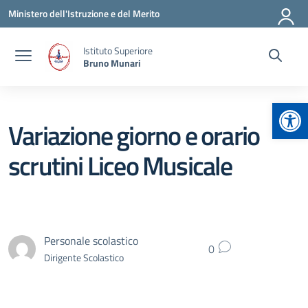
Vai ai contenuti
Vai al menu di navigazione
Vai al footer
Ministero dell'Istruzione e del Merito
Istituto Superiore
Bruno Munari
Apr
Variazione giorno e orario
scrutini Liceo Musicale
Personale scolastico
0
Dirigente Scolastico