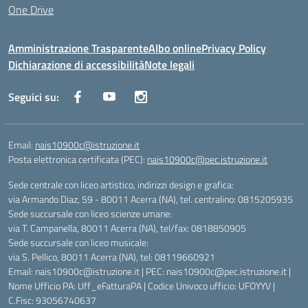
One Drive
Amministrazione Trasparente
Albo online
Privacy Policy
Dichiarazione di accessibilità
Note legali
Seguici su:
Email:
nais10900c@istruzione.it
Posta elettronica certificata (PEC):
nais10900c@pec.istruzione.it
Sede centrale con liceo artistico, indirizzi design e grafica:
via Armando Diaz, 59 - 80011 Acerra (NA), tel. centralino: 0815205935
Sede succursale con liceo scienze umane:
via T. Campanella, 80011 Acerra (NA), tel/fax: 0818850905
Sede succursale con liceo musicale:
via S. Pellico, 80011 Acerra (NA), tel: 08119660921
Email: nais10900c@istruzione.it | PEC: nais10900c@pec.istruzione.it |
Nome Ufficio PA: Uff_eFatturaPA | Codice Univoco ufficio: UFOYYV |
C.Fisc: 93056740637