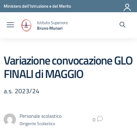
Vai ai contenuti
Vai al menu di navigazione
Vai al footer
Ministero dell'Istruzione e del Merito
Istituto Superiore
Bruno Munari
Variazione convocazione GLO
FINALI di MAGGIO
a.s. 2023/24
Personale scolastico
0
Dirigente Scolastico