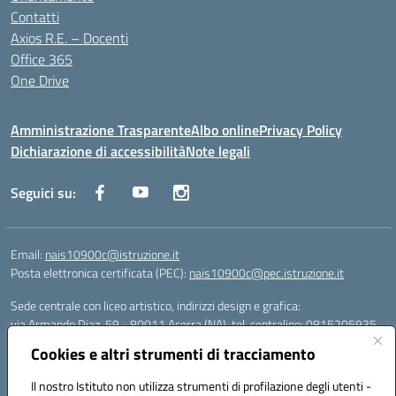
Contatti
Axios R.E. – Docenti
Office 365
One Drive
Amministrazione Trasparente
Albo online
Privacy Policy
Dichiarazione di accessibilità
Note legali
Seguici su:
Email:
nais10900c@istruzione.it
Posta elettronica certificata (PEC):
nais10900c@pec.istruzione.it
Sede centrale con liceo artistico, indirizzi design e grafica:
via Armando Diaz, 59 - 80011 Acerra (NA), tel. centralino: 0815205935
Sede succursale con liceo scienze umane:
Cookies e altri strumenti di tracciamento
via T. Campanella, 80011 Acerra (NA), tel/fax: 0818850905
Sede succursale con liceo musicale:
Il nostro Istituto non utilizza strumenti di profilazione degli utenti -