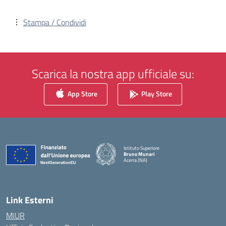
Stampa / Condividi
Scarica la nostra app ufficiale su:
App Store
Play Store
Istituto Superiore
Bruno Munari
Acerra (NA)
— Visita la pagina iniziale della scuola
Link Esterni
MIUR