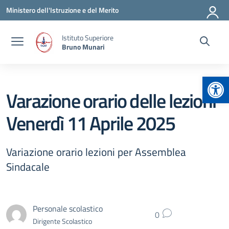
Vai ai contenuti
Vai al menu di navigazione
Vai al footer
Ministero dell'Istruzione e del Merito
Istituto Superiore
Bruno Munari
Apr
Varazione orario delle lezioni
Venerdì 11 Aprile 2025
Variazione orario lezioni per Assemblea
Sindacale
Personale scolastico
0
Dirigente Scolastico