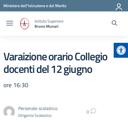
Vai ai contenuti
Vai al menu di navigazione
Vai al footer
Ministero dell'Istruzione e del Merito
Istituto Superiore
Bruno Munari
Apr
Varaizione orario Collegio
docenti del 12 giugno
ore 16:30
Personale scolastico
0
Dirigente Scolastico