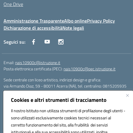
One Drive
Amministrazione Trasparente
Albo online
Privacy Policy
Dichiarazione di accessibilità
Note legali
Seguici su:
Email:
nais10900c@istruzione.it
Posta elettronica certificata (PEC):
nais10900c@pec.istruzione.it
Sede centrale con liceo artistico, indirizzi design e grafica:
via Armando Diaz, 59 - 80011 Acerra (NA), tel. centralino: 0815205935
Sede succursale con liceo scienze umane:
via T. Campanella, 80011 Acerra (NA), tel/fax: 0818850905
Cookies e altri strumenti di tracciamento
Sede succursale con liceo musicale:
Il nostro Istituto non utilizza strumenti di profilazione degli utenti -
via S. Pellico, 80011 Acerra (NA), tel: 08119660921
Email: nais10900c@istruzione.it | PEC: nais10900c@pec.istruzione.it |
sono utilizzati esclusivamente cookies tecnici necessari al
Nome Ufficio PA: Uff_eFatturaPA | Codice Univoco ufficio: UFOYYV |
corretto funzionamento del sito, alla fruibilità dei servizi
C.Fisc: 93056740637
istituzionali e alla sua accessibilità sono utilizzati, inoltre,