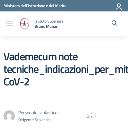
Vai ai contenuti
Vai al menu di navigazione
Vai al footer
Ministero dell'Istruzione e del Merito
Istituto Superiore
Bruno Munari
Vademecum note
tecniche_indicazioni_per_mit
CoV-2
Personale scolastico
0
Dirigente Scolastico