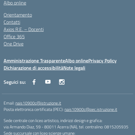
Albo online
Orientamento
Contatti
Axios R.E. – Docenti
Office 365
One Drive
Amministrazione Trasparente
Albo online
Privacy Policy
Dichiarazione di accessibilità
Note legali
Seguici su:
Email:
nais10900c@istruzione.it
Posta elettronica certificata (PEC):
nais10900c@pec.istruzione.it
Sede centrale con liceo artistico, indirizzi design e grafica:
via Armando Diaz, 59 - 80011 Acerra (NA), tel. centralino: 0815205935
Sede succursale con liceo scienze umane: