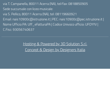
via T. Campanella, 80011 Acerra (NA), tel/fax: 0818850905
Sede succursale con liceo musicale:
via S. Pellico, 80011 Acerra (NA), tel: 08119660921
Email: nais10900c@istruzione.it | PEC: nais10900c@pec.istruzione.it |
Nome Ufficio PA: Uff_eFatturaPA | Codice Univoco ufficio: UFOYYV |
C.Fisc: 93056740637
Hosting & Powered by 3D Solution S.r.l.
Concept & Design by Designers Italia