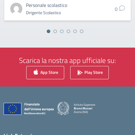
Personale scolastico
0
Dirigente Scolastico
Scarica la nostra app ufficiale su:
App Store
Play Store
Istituto Superiore
Bruno Munari
Acerra (NA)
— Visita la pagina iniziale della scuola