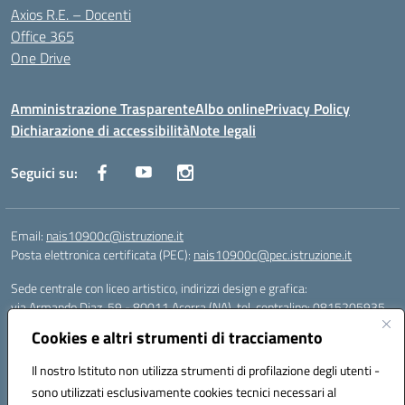
Axios R.E. – Docenti
Office 365
One Drive
Amministrazione Trasparente
Albo online
Privacy Policy
Dichiarazione di accessibilità
Note legali
Seguici su:
Email:
nais10900c@istruzione.it
Posta elettronica certificata (PEC):
nais10900c@pec.istruzione.it
Sede centrale con liceo artistico, indirizzi design e grafica:
via Armando Diaz, 59 - 80011 Acerra (NA), tel. centralino: 0815205935
Sede succursale con liceo scienze umane:
Cookies e altri strumenti di tracciamento
via T. Campanella, 80011 Acerra (NA), tel/fax: 0818850905
Sede succursale con liceo musicale:
Il nostro Istituto non utilizza strumenti di profilazione degli utenti -
via S. Pellico, 80011 Acerra (NA), tel: 08119660921
sono utilizzati esclusivamente cookies tecnici necessari al
Email: nais10900c@istruzione.it | PEC: nais10900c@pec.istruzione.it |