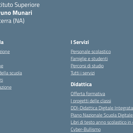
tituto Superiore
runo Munari
erra (NA)
Visita la pagina iniziale della scuola
la
I Servizi
zione
Personale scolastico
Famiglie e studenti
ne
Percorsi di studio
della scuola
Tutti i servizi
ti
Didattica
azione
Offerta formativa
I progetti delle classi
DDI-Didattica Digitale Integrata
Piano Nazionale Scuola Digital
Libri di testo anno scolastico in
Cyber-Bullismo