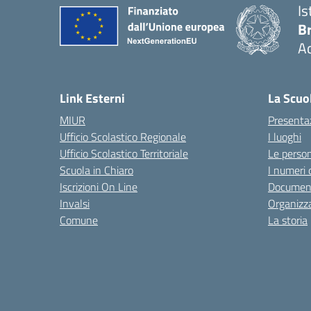
Is
B
Ac
— 
Link Esterni
La Scuo
MIUR
Presenta
Ufficio Scolastico Regionale
I luoghi
Ufficio Scolastico Territoriale
Le perso
Scuola in Chiaro
I numeri 
Iscrizioni On Line
Documen
Invalsi
Organizz
Comune
La storia