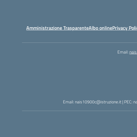
Amministrazione Trasparente
Albo online
Privacy Poli
Email:
nai
Email: nais10900c@istruzione.it | PEC: n