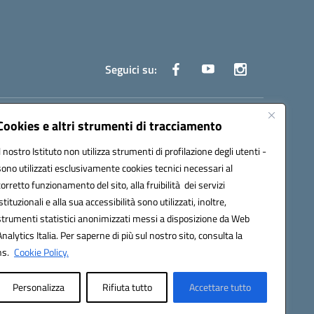
Seguici su:
truzione.it
Cookies e altri strumenti di tracciamento
Il nostro Istituto non utilizza strumenti di profilazione degli utenti -
sono utilizzati esclusivamente cookies tecnici necessari al
corretto funzionamento del sito, alla fruibilità dei servizi
istituzionali e alla sua accessibilità sono utilizzati, inoltre,
strumenti statistici anonimizzati messi a disposizione da Web
oco ufficio: UFOYYV | C.Fisc: 93056740637
Analytics Italia. Per saperne di più sul nostro sito, consulta la
ns.
Cookie Policy.
Personalizza
Rifiuta tutto
Accettare tutto