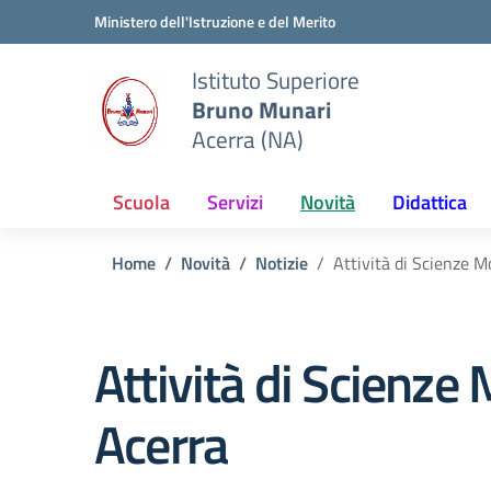
Vai ai contenuti
Vai al menu di navigazione
Vai al footer
Ministero dell'Istruzione e del Merito
Istituto Superiore
Bruno Munari
Acerra (NA)
Scuola
Servizi
Novità
Didattica
Home
Novità
Notizie
Attività di Scienze M
Attività di Scienze
Acerra