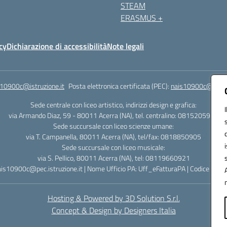
STEAM
ERASMUS +
cy
Dichiarazione di accessibilità
Note legali
s10900c@istruzione.it
Posta elettronica certificata (PEC):
nais10900c@pec.is
Sede centrale con liceo artistico, indirizzi design e grafica:
via Armando Diaz, 59 - 80011 Acerra (NA), tel. centralino: 0815205935
Sede succursale con liceo scienze umane:
via T. Campanella, 80011 Acerra (NA), tel/fax: 0818850905
Sede succursale con liceo musicale:
via S. Pellico, 80011 Acerra (NA), tel: 08119660921
ais10900c@pec.istruzione.it | Nome Ufficio PA: Uff_eFatturaPA | Codice Univ
Hosting & Powered by 3D Solution S.r.l.
Concept & Design by Designers Italia