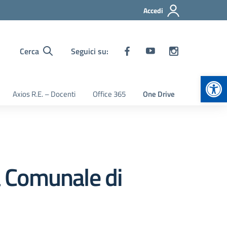
Accedi
Cerca
Seguici su:
Apr
Axios R.E. – Docenti
Office 365
One Drive
na Comunale di