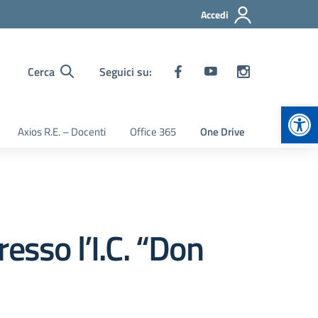
Accedi
Cerca
Seguici su:
Apr
Axios R.E. – Docenti
Office 365
One Drive
esso l’I.C. “Don