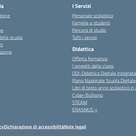
la
I Servizi
zione
Personale scolastico
Famiglie e studenti
ne
Percorsi di studio
della scuola
Tutti i servizi
ti
Didattica
azione
Offerta formativa
I progetti delle classi
DDI-Didattica Digitale Integrata
Piano Nazionale Scuola Digital
Libri di testo anno scolastico in
Cyber-Bullismo
STEAM
ERASMUS +
cy
Dichiarazione di accessibilità
Note legali