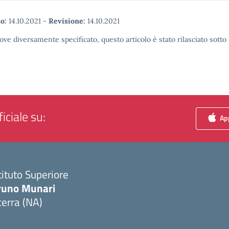
o:
14.10.2021
-
Revisione:
14.10.2021
ove diversamente specificato, questo articolo è stato rilasciato sott
iciale su:
App
tituto Superiore
runo Munari
erra (NA)
Visita la pagina iniziale della scuola