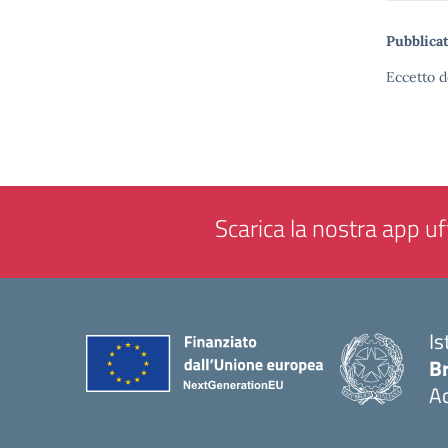
Pubblicat
Eccetto d
Scarica la nostra app uff
Is
B
Ac
— 