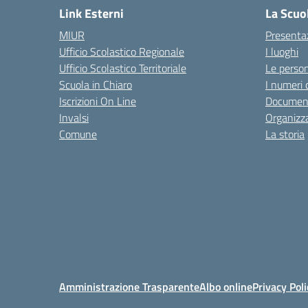
Link Esterni
La Scuo
MIUR
Presenta
Ufficio Scolastico Regionale
I luoghi
Ufficio Scolastico Territoriale
Le perso
Scuola in Chiaro
I numeri 
Iscrizioni On Line
Documen
Invalsi
Organizz
Comune
La storia
Amministrazione Trasparente
Albo online
Privacy Poli