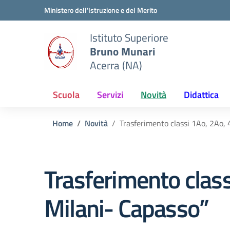
Vai ai contenuti
Vai al menu di navigazione
Vai al footer
Ministero dell'Istruzione e del Merito
Istituto Superiore
Bruno Munari
Acerra (NA)
Scuola
Servizi
Novità
Didattica
Home
Novità
Trasferimento classi 1Ao, 2Ao, 
Trasferimento class
Milani- Capasso”