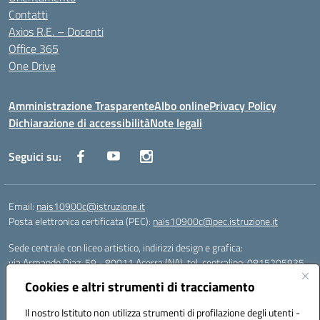
Contatti
Axios R.E. – Docenti
Office 365
One Drive
Amministrazione Trasparente
Albo online
Privacy Policy
Dichiarazione di accessibilità
Note legali
Seguici su:
Email:
nais10900c@istruzione.it
Posta elettronica certificata (PEC):
nais10900c@pec.istruzione.it
Sede centrale con liceo artistico, indirizzi design e grafica:
via Armando Diaz, 59 - 80011 Acerra (NA), tel. centralino: 0815205935
Sede succursale con liceo scienze umane:
Cookies e altri strumenti di tracciamento
via T. Campanella, 80011 Acerra (NA), tel/fax: 0818850905
Sede succursale con liceo musicale:
Il nostro Istituto non utilizza strumenti di profilazione degli utenti -