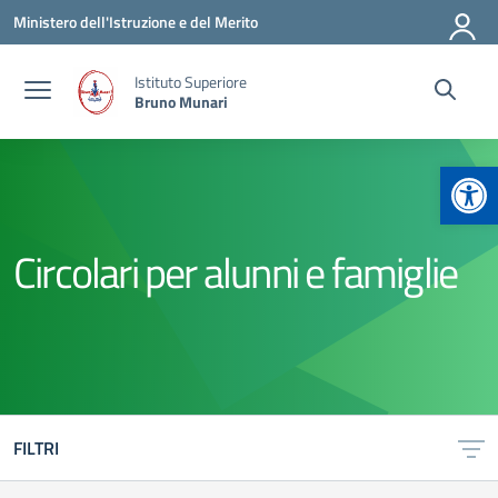
Vai ai contenuti
Vai al menu di navigazione
Vai al footer
Ministero dell'Istruzione e del Merito
Istituto Superiore
Bruno Munari
Apr
Circolari per alunni e famiglie
FILTRI