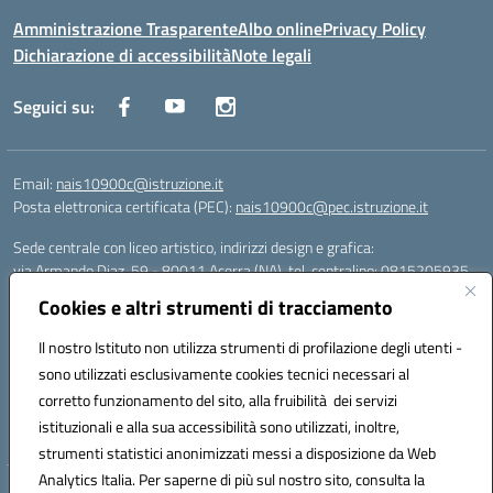
Amministrazione Trasparente
Albo online
Privacy Policy
Dichiarazione di accessibilità
Note legali
Seguici su:
Email:
nais10900c@istruzione.it
Posta elettronica certificata (PEC):
nais10900c@pec.istruzione.it
Sede centrale con liceo artistico, indirizzi design e grafica:
via Armando Diaz, 59 - 80011 Acerra (NA), tel. centralino: 0815205935
Sede succursale con liceo scienze umane:
Cookies e altri strumenti di tracciamento
via T. Campanella, 80011 Acerra (NA), tel/fax: 0818850905
Sede succursale con liceo musicale:
Il nostro Istituto non utilizza strumenti di profilazione degli utenti -
via S. Pellico, 80011 Acerra (NA), tel: 08119660921
sono utilizzati esclusivamente cookies tecnici necessari al
Email: nais10900c@istruzione.it | PEC: nais10900c@pec.istruzione.it |
corretto funzionamento del sito, alla fruibilità dei servizi
Nome Ufficio PA: Uff_eFatturaPA | Codice Univoco ufficio: UFOYYV |
istituzionali e alla sua accessibilità sono utilizzati, inoltre,
C.Fisc: 93056740637
strumenti statistici anonimizzati messi a disposizione da Web
Analytics Italia. Per saperne di più sul nostro sito, consulta la