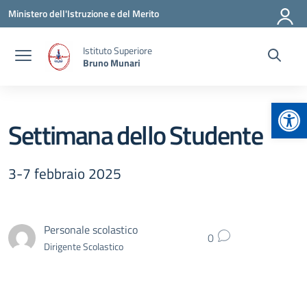
Vai ai contenuti
Vai al menu di navigazione
Vai al footer
Ministero dell'Istruzione e del Merito
Istituto Superiore
Bruno Munari
Apr
Settimana dello Studente
3-7 febbraio 2025
Personale scolastico
0
Dirigente Scolastico