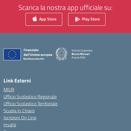
Scarica la nostra app ufficiale su:
App Store
Play Store
Istituto Superiore
Bruno Munari
Acerra (NA)
— Visita la pagina iniziale della scuola
Link Esterni
MIUR
Ufficio Scolastico Regionale
Ufficio Scolastico Territoriale
Scuola in Chiaro
Iscrizioni On Line
Invalsi