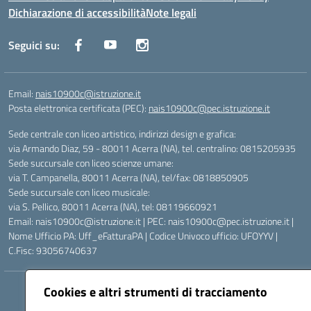
Dichiarazione di accessibilità
Note legali
Seguici su:
Email:
nais10900c@istruzione.it
Posta elettronica certificata (PEC):
nais10900c@pec.istruzione.it
Sede centrale con liceo artistico, indirizzi design e grafica:
via Armando Diaz, 59 - 80011 Acerra (NA), tel. centralino: 0815205935
Sede succursale con liceo scienze umane:
via T. Campanella, 80011 Acerra (NA), tel/fax: 0818850905
Sede succursale con liceo musicale:
via S. Pellico, 80011 Acerra (NA), tel: 08119660921
Email: nais10900c@istruzione.it | PEC: nais10900c@pec.istruzione.it |
Nome Ufficio PA: Uff_eFatturaPA | Codice Univoco ufficio: UFOYYV |
C.Fisc: 93056740637
Cookies e altri strumenti di tracciamento
Hosting & Powered by 3D Solution S.r.l.
Concept & Design by Designers Italia