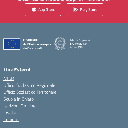
App Store
Play Store
Istituto Superiore
Bruno Munari
Acerra (NA)
— Visita la pagina iniziale della scuola
Link Esterni
MIUR
Ufficio Scolastico Regionale
Ufficio Scolastico Territoriale
Scuola in Chiaro
Iscrizioni On Line
Invalsi
Comune