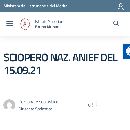
Vai ai contenuti
Vai al menu di navigazione
Vai al footer
Ministero dell'Istruzione e del Merito
Istituto Superiore
Bruno Munari
A
SCIOPERO NAZ. ANIEF DEL
15.09.21
Personale scolastico
0
Dirigente Scolastico