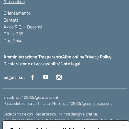
Albo online
Orientamento
Contatti
Axios R.E. – Docenti
Office 365
One Drive
Amministrazione Trasparente
Albo online
Privacy Policy
Dichiarazione di accessibilità
Note legali
Seguici su:
Email:
nais10900c@istruzione.it
Posta elettronica certificata (PEC):
nais10900c@pec.istruzione.it
Sede centrale con liceo artistico, indirizzi design e grafica:
via Armando Diaz, 59 - 80011 Acerra (NA), tel. centralino: 0815205935
Sede succursale con liceo scienze umane: