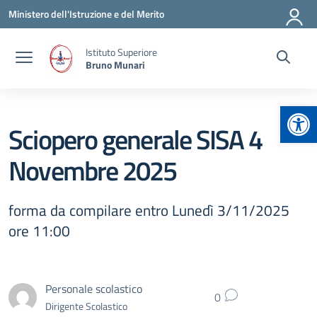
Vai ai contenuti
Vai al menu di navigazione
Vai al footer
Ministero dell'Istruzione e del Merito
Istituto Superiore
Bruno Munari
Apr
Sciopero generale SISA 4
Novembre 2025
forma da compilare entro Lunedì 3/11/2025
ore 11:00
Personale scolastico
0
Dirigente Scolastico