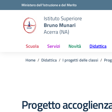
Vai ai contenuti
Vai al menu di navigazione
Vai al footer
Ministero dell'Istruzione e del Merito
Istituto Superiore
Bruno Munari
Acerra (NA)
Scuola
Servizi
Novità
Didattica
Home
Didattica
I progetti delle classi
Prog
Progetto accoglienza