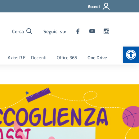
Accedi
Cerca
Seguici su:
Apr
Axios R.E. – Docenti
Office 365
One Drive