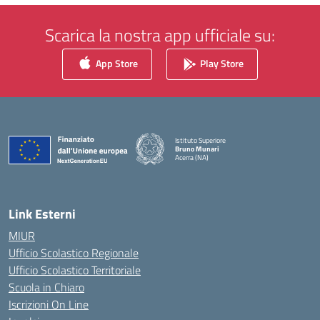
Scarica la nostra app ufficiale su:
App Store
Play Store
Istituto Superiore
Bruno Munari
Acerra (NA)
— Visita la pagina iniziale della scuola
Link Esterni
MIUR
Ufficio Scolastico Regionale
Ufficio Scolastico Territoriale
Scuola in Chiaro
Iscrizioni On Line