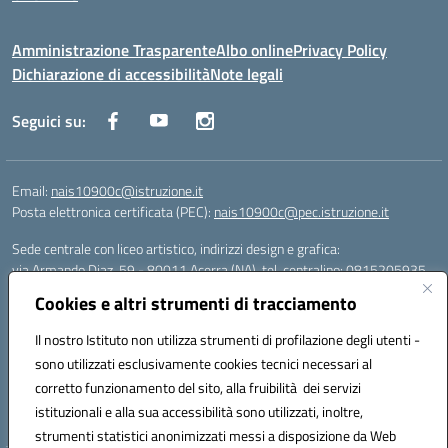
Amministrazione Trasparente
Albo online
Privacy Policy
Dichiarazione di accessibilità
Note legali
Seguici su:
Email:
nais10900c@istruzione.it
Posta elettronica certificata (PEC):
nais10900c@pec.istruzione.it
Sede centrale con liceo artistico, indirizzi design e grafica:
via Armando Diaz, 59 - 80011 Acerra (NA), tel. centralino: 0815205935
Sede succursale con liceo scienze umane:
Cookies e altri strumenti di tracciamento
via T. Campanella, 80011 Acerra (NA), tel/fax: 0818850905
Sede succursale con liceo musicale:
Il nostro Istituto non utilizza strumenti di profilazione degli utenti -
via S. Pellico, 80011 Acerra (NA), tel: 08119660921
sono utilizzati esclusivamente cookies tecnici necessari al
Email: nais10900c@istruzione.it | PEC: nais10900c@pec.istruzione.it |
corretto funzionamento del sito, alla fruibilità dei servizi
Nome Ufficio PA: Uff_eFatturaPA | Codice Univoco ufficio: UFOYYV |
istituzionali e alla sua accessibilità sono utilizzati, inoltre,
C.Fisc: 93056740637
strumenti statistici anonimizzati messi a disposizione da Web