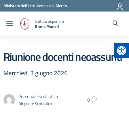
Vai ai contenuti
Vai al menu di navigazione
Vai al footer
Ministero dell'Istruzione e del Merito
Istituto Superiore
Bruno Munari
Apr
Riunione docenti neoassunti
Mercoledi 3 giugno 2026
Personale scolastico
0
Dirigente Scolastico