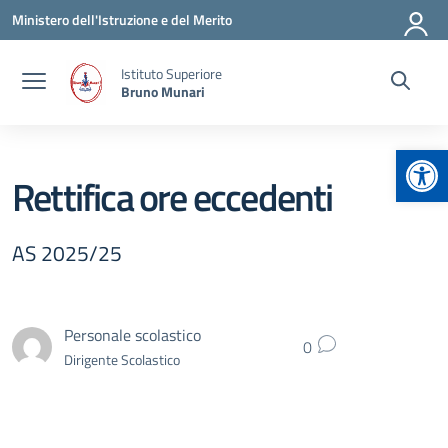
Vai ai contenuti
Vai al menu di navigazione
Vai al footer
Ministero dell'Istruzione e del Merito
Istituto Superiore
Bruno Munari
Apr
Rettifica ore eccedenti
AS 2025/25
Personale scolastico
0
Dirigente Scolastico