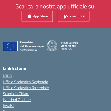
Scarica la nostra app ufficiale su:
App Store
Play Store
Istituto Superiore
Bruno Munari
Acerra (NA)
— Visita la pagina iniziale della scuola
Link Esterni
MIUR
Ufficio Scolastico Regionale
Ufficio Scolastico Territoriale
Scuola in Chiaro
Iscrizioni On Line
Invalsi