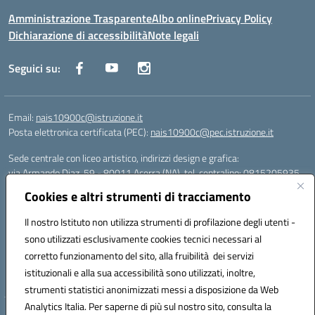
Amministrazione Trasparente
Albo online
Privacy Policy
Dichiarazione di accessibilità
Note legali
Seguici su:
Email:
nais10900c@istruzione.it
Posta elettronica certificata (PEC):
nais10900c@pec.istruzione.it
Sede centrale con liceo artistico, indirizzi design e grafica:
via Armando Diaz, 59 - 80011 Acerra (NA), tel. centralino: 0815205935
Sede succursale con liceo scienze umane:
Cookies e altri strumenti di tracciamento
via T. Campanella, 80011 Acerra (NA), tel/fax: 0818850905
Sede succursale con liceo musicale:
Il nostro Istituto non utilizza strumenti di profilazione degli utenti -
via S. Pellico, 80011 Acerra (NA), tel: 08119660921
sono utilizzati esclusivamente cookies tecnici necessari al
Email: nais10900c@istruzione.it | PEC: nais10900c@pec.istruzione.it |
corretto funzionamento del sito, alla fruibilità dei servizi
Nome Ufficio PA: Uff_eFatturaPA | Codice Univoco ufficio: UFOYYV |
istituzionali e alla sua accessibilità sono utilizzati, inoltre,
C.Fisc: 93056740637
strumenti statistici anonimizzati messi a disposizione da Web
Analytics Italia. Per saperne di più sul nostro sito, consulta la