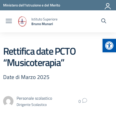
Vai ai contenuti
Vai al menu di navigazione
Vai al footer
Ministero dell'Istruzione e del Merito
Istituto Superiore
Bruno Munari
Apr
Rettifica date PCTO
“Musicoterapia”
Date di Marzo 2025
Personale scolastico
0
Dirigente Scolastico