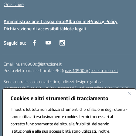
One Drive
Amministrazione Trasparente
Albo online
Privacy Policy
Dichiarazione di accessibilità
Note legali
Seguici su:
Email:
nais10900c@istruzione.it
Posta elettronica certificata (PEC):
nais10900c@pec.istruzione.it
Sede centrale con liceo artistico, indirizzi design e grafica:
via Armando Diaz, 59 - 80011 Acerra (NA), tel. centralino: 0815205935
Sede succursale con liceo scienze umane:
Cookies e altri strumenti di tracciamento
via T. Campanella, 80011 Acerra (NA), tel/fax: 0818850905
Sede succursale con liceo musicale:
Il nostro Istituto non utilizza strumenti di profilazione degli utenti -
via S. Pellico, 80011 Acerra (NA), tel: 08119660921
sono utilizzati esclusivamente cookies tecnici necessari al
Email: nais10900c@istruzione.it | PEC: nais10900c@pec.istruzione.it |
corretto funzionamento del sito, alla fruibilità dei servizi
Nome Ufficio PA: Uff_eFatturaPA | Codice Univoco ufficio: UFOYYV |
istituzionali e alla sua accessibilità sono utilizzati, inoltre,
C.Fisc: 93056740637