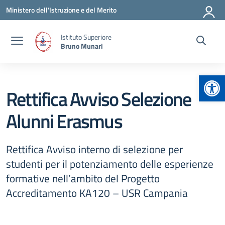
Vai ai contenuti
Vai al menu di navigazione
Vai al footer
Ministero dell'Istruzione e del Merito
Istituto Superiore
Bruno Munari
Apr
Rettifica Avviso Selezione
Alunni Erasmus
Rettifica Avviso interno di selezione per
studenti per il potenziamento delle esperienze
formative nell’ambito del Progetto
Accreditamento KA120 – USR Campania