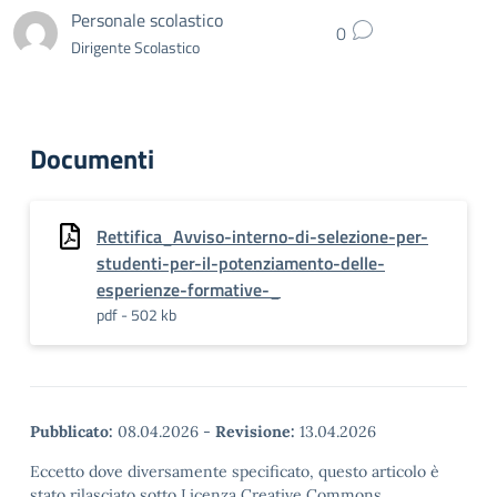
Personale scolastico
0
Dirigente Scolastico
Documenti
Rettifica_Avviso-interno-di-selezione-per-
studenti-per-il-potenziamento-delle-
esperienze-formative-_
pdf - 502 kb
Pubblicato:
08.04.2026
-
Revisione:
13.04.2026
Eccetto dove diversamente specificato, questo articolo è
stato rilasciato sotto Licenza Creative Commons