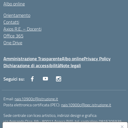
Albo online
Orientamento
Contatti
Axios R.E. – Docenti
Office 365
One Drive
Amministrazione Trasparente
Albo online
Privacy Policy
Dichiarazione di accessibilità
Note legali
Seguici su:
Email:
nais10900c@istruzione.it
Posta elettronica certificata (PEC):
nais10900c@pec.istruzione.it
Sede centrale con liceo artistico, indirizzi design e grafica:
via Armando Diaz, 59 - 80011 Acerra (NA), tel. centralino: 0815205935
Sede succursale con liceo scienze umane: