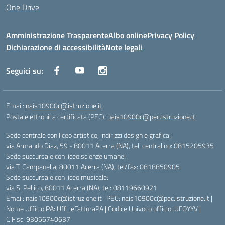
One Drive
Amministrazione Trasparente
Albo online
Privacy Policy
Dichiarazione di accessibilità
Note legali
Seguici su:
Email:
nais10900c@istruzione.it
Posta elettronica certificata (PEC):
nais10900c@pec.istruzione.it
Sede centrale con liceo artistico, indirizzi design e grafica:
via Armando Diaz, 59 - 80011 Acerra (NA), tel. centralino: 0815205935
Sede succursale con liceo scienze umane:
via T. Campanella, 80011 Acerra (NA), tel/fax: 0818850905
Sede succursale con liceo musicale:
via S. Pellico, 80011 Acerra (NA), tel: 08119660921
Email: nais10900c@istruzione.it | PEC: nais10900c@pec.istruzione.it |
Nome Ufficio PA: Uff_eFatturaPA | Codice Univoco ufficio: UFOYYV |
C.Fisc: 93056740637