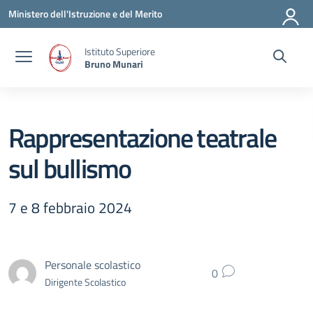
Vai ai contenuti
Vai al menu di navigazione
Vai al footer
Ministero dell'Istruzione e del Merito
Istituto Superiore
Bruno Munari
Rappresentazione teatrale
sul bullismo
7 e 8 febbraio 2024
Personale scolastico
0
Dirigente Scolastico