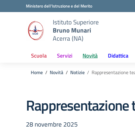
Vai ai contenuti
Vai al menu di navigazione
Vai al footer
Ministero dell'Istruzione e del Merito
Istituto Superiore
Bruno Munari
Acerra (NA)
Scuola
Servizi
Novità
Didattica
Home
Novità
Notizie
Rappresentazione tea
Rappresentazione t
28 novembre 2025