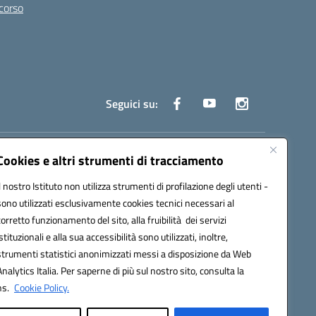
 corso
Seguici su:
truzione.it
Cookies e altri strumenti di tracciamento
Il nostro Istituto non utilizza strumenti di profilazione degli utenti -
sono utilizzati esclusivamente cookies tecnici necessari al
corretto funzionamento del sito, alla fruibilità dei servizi
istituzionali e alla sua accessibilità sono utilizzati, inoltre,
strumenti statistici anonimizzati messi a disposizione da Web
oco ufficio: UFOYYV | C.Fisc: 93056740637
Analytics Italia. Per saperne di più sul nostro sito, consulta la
ns.
Cookie Policy.