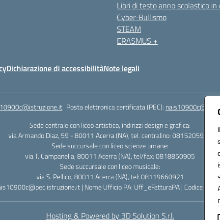
Libri di testo anno scolastico in
Cyber-Bullismo
STEAM
ERASMUS +
cy
Dichiarazione di accessibilità
Note legali
s10900c@istruzione.it
Posta elettronica certificata (PEC):
nais10900c@pec.is
Sede centrale con liceo artistico, indirizzi design e grafica:
via Armando Diaz, 59 - 80011 Acerra (NA), tel. centralino: 0815205935
Sede succursale con liceo scienze umane:
via T. Campanella, 80011 Acerra (NA), tel/fax: 0818850905
Sede succursale con liceo musicale:
via S. Pellico, 80011 Acerra (NA), tel: 08119660921
ais10900c@pec.istruzione.it | Nome Ufficio PA: Uff_eFatturaPA | Codice Univ
Hosting & Powered by 3D Solution S.r.l.