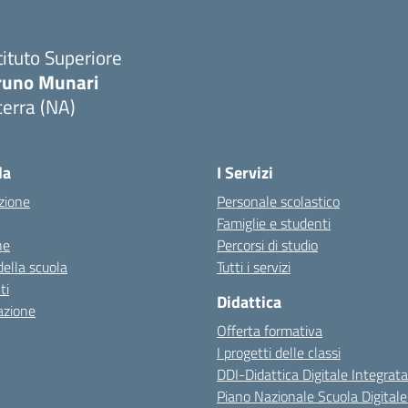
tituto Superiore
runo Munari
erra (NA)
Visita la pagina iniziale della scuola
la
I Servizi
zione
Personale scolastico
Famiglie e studenti
ne
Percorsi di studio
della scuola
Tutti i servizi
ti
Didattica
azione
Offerta formativa
I progetti delle classi
DDI-Didattica Digitale Integrata
Piano Nazionale Scuola Digital