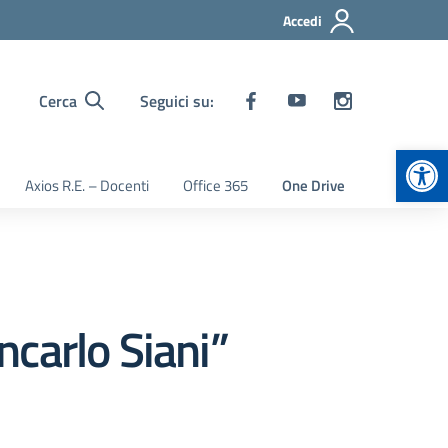
Accedi
Cerca
Seguici su:
Apr
Axios R.E. – Docenti
Office 365
One Drive
carlo Siani”