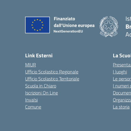
Is
B
Ac
— 
Link Esterni
La Scuo
MIUR
Presenta
Ufficio Scolastico Regionale
I luoghi
Ufficio Scolastico Territoriale
Le perso
Scuola in Chiaro
I numeri 
Iscrizioni On Line
Documen
Invalsi
Organizz
Comune
La storia