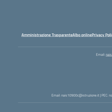
Amministrazione Trasparente
Albo online
Privacy Poli
Email:
nai
Email: nais10900c@istruzione.it | PEC: n