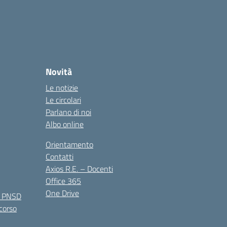
Novità
Le notizie
Le circolari
Parlano di noi
Albo online
Orientamento
Contatti
Axios R.E. – Docenti
Office 365
One Drive
e PNSD
 corso