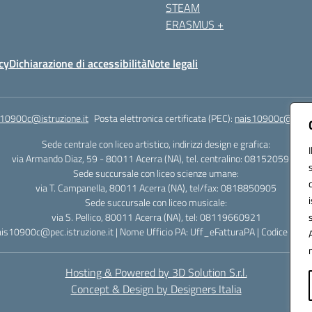
STEAM
ERASMUS +
cy
Dichiarazione di accessibilità
Note legali
s10900c@istruzione.it
Posta elettronica certificata (PEC):
nais10900c@pec.is
Sede centrale con liceo artistico, indirizzi design e grafica:
via Armando Diaz, 59 - 80011 Acerra (NA), tel. centralino: 0815205935
Sede succursale con liceo scienze umane:
via T. Campanella, 80011 Acerra (NA), tel/fax: 0818850905
Sede succursale con liceo musicale:
via S. Pellico, 80011 Acerra (NA), tel: 08119660921
ais10900c@pec.istruzione.it | Nome Ufficio PA: Uff_eFatturaPA | Codice Univ
Hosting & Powered by 3D Solution S.r.l.
Concept & Design by Designers Italia