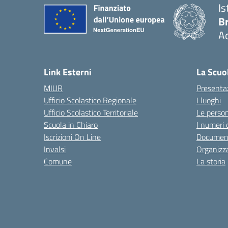
Is
B
Ac
— 
Link Esterni
La Scuo
MIUR
Presenta
Ufficio Scolastico Regionale
I luoghi
Ufficio Scolastico Territoriale
Le perso
Scuola in Chiaro
I numeri 
Iscrizioni On Line
Documen
Invalsi
Organizz
Comune
La storia