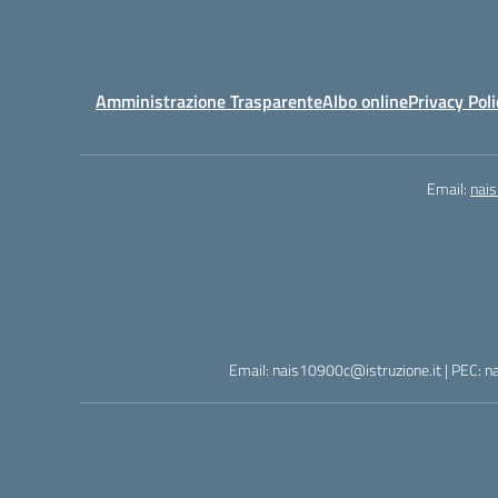
Amministrazione Trasparente
Albo online
Privacy Poli
Email:
nai
Email: nais10900c@istruzione.it | PEC: n