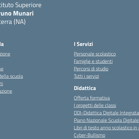
tituto Superiore
runo Munari
erra (NA)
Visita la pagina iniziale della scuola
la
I Servizi
zione
Personale scolastico
Famiglie e studenti
ne
Percorsi di studio
della scuola
Tutti i servizi
ti
Didattica
azione
Offerta formativa
I progetti delle classi
DDI-Didattica Digitale Integrata
Piano Nazionale Scuola Digital
Libri di testo anno scolastico in
Cyber-Bullismo