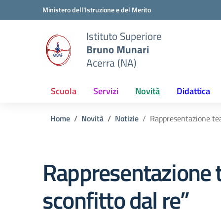
Vai ai contenuti
Vai al menu di navigazione
Vai al footer
Ministero dell'Istruzione e del Merito
Istituto Superiore
Bruno Munari
Acerra (NA)
Scuola
Servizi
Novità
Didattica
Home
Novità
Notizie
Rappresentazione teat
Rappresentazione t
sconfitto dal re”