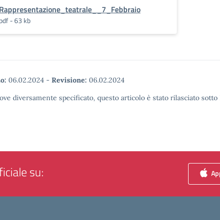
Rappresentazione_teatrale__7_Febbraio
pdf - 63 kb
o:
06.02.2024
-
Revisione:
06.02.2024
ove diversamente specificato, questo articolo è stato rilasciato sott
iciale su:
App