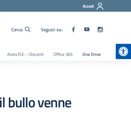
Accedi
Cerca
Seguici su:
Apr
Axios R.E. – Docenti
Office 365
One Drive
l bullo venne