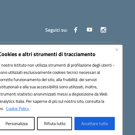
Seguici su:
truzione.it
Cookies e altri strumenti di tracciamento
Il nostro Istituto non utilizza strumenti di profilazione degli utenti -
sono utilizzati esclusivamente cookies tecnici necessari al
corretto funzionamento del sito, alla fruibilità dei servizi
istituzionali e alla sua accessibilità sono utilizzati, inoltre,
strumenti statistici anonimizzati messi a disposizione da Web
oco ufficio: UFOYYV | C.Fisc: 93056740637
Analytics Italia. Per saperne di più sul nostro sito, consulta la
ns.
Cookie Policy.
Personalizza
Rifiuta tutto
Accettare tutto